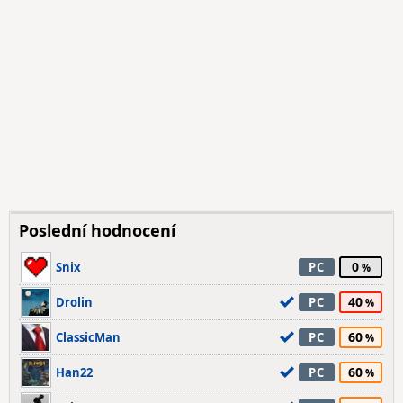
Poslední hodnocení
0
Snix
PC
40
Drolin
PC
60
ClassicMan
PC
60
Han22
PC