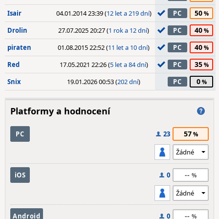
50
Isair
04.01.2014 23:39 (
12 let a 219 dní
)
PC
40
Drolin
27.07.2025 20:27 (
1 rok a 12 dní
)
PC
40
piraten
01.08.2015 22:52 (
11 let a 10 dní
)
PC
35
Red
17.05.2021 22:26 (
5 let a 84 dní
)
PC
0
Snix
19.01.2026 00:53 (
202 dní
)
PC
Platformy a hodnocení
57
PC
23
--
iOS
0
--
Android
0