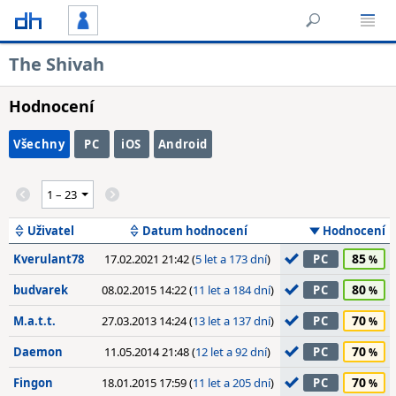
The Shivah
Hodnocení
Všechny
PC
iOS
Android
Uživatel
Datum hodnocení
Hodnocení
85
Kverulant78
17.02.2021 21:42 (
5 let a 173 dní
)
PC
80
budvarek
08.02.2015 14:22 (
11 let a 184 dní
)
PC
70
M.a.t.t.
27.03.2013 14:24 (
13 let a 137 dní
)
PC
70
Daemon
11.05.2014 21:48 (
12 let a 92 dní
)
PC
70
Fingon
18.01.2015 17:59 (
11 let a 205 dní
)
PC