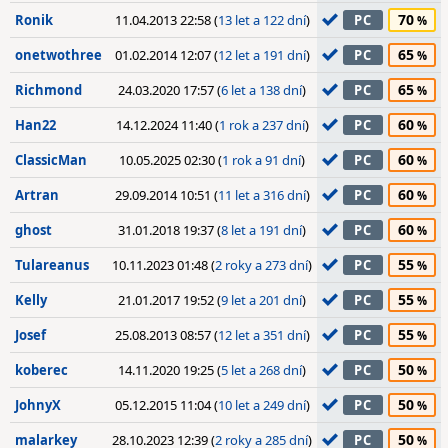
70
Ronik
11.04.2013 22:58 (
13 let a 122 dní
)
PC
65
onetwothree
01.02.2014 12:07 (
12 let a 191 dní
)
PC
65
Richmond
24.03.2020 17:57 (
6 let a 138 dní
)
PC
60
Han22
14.12.2024 11:40 (
1 rok a 237 dní
)
PC
60
ClassicMan
10.05.2025 02:30 (
1 rok a 91 dní
)
PC
60
Artran
29.09.2014 10:51 (
11 let a 316 dní
)
PC
60
ghost
31.01.2018 19:37 (
8 let a 191 dní
)
PC
55
Tulareanus
10.11.2023 01:48 (
2 roky a 273 dní
)
PC
55
Kelly
21.01.2017 19:52 (
9 let a 201 dní
)
PC
55
Josef
25.08.2013 08:57 (
12 let a 351 dní
)
PC
50
koberec
14.11.2020 19:25 (
5 let a 268 dní
)
PC
50
JohnyX
05.12.2015 11:04 (
10 let a 249 dní
)
PC
50
malarkey
28.10.2023 12:39 (
2 roky a 285 dní
)
PC