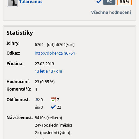
55
Tulareanus
PC
Všechna hodnocení
Statistiky
Id hry:
6764
Odkaz:
http://dbher.cz/h6764
Přidána:
27.03.2013
13 let a 137 dní
Hodnocení:
23 (0-85 %)
Komentářů:
4
Oblíbenost:
9
7
0
22
Návštěvnost:
8410× (celkem)
24× (poslední měsíc)
2× (poslední týden)