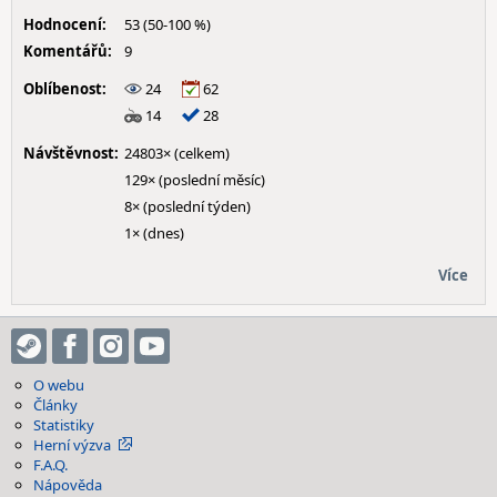
Hodnocení:
53 (50-100 %)
Komentářů:
9
Oblíbenost:
24
62
14
28
Návštěvnost:
24803× (celkem)
129× (poslední měsíc)
8× (poslední týden)
1× (dnes)
Více
O webu
Články
Statistiky
Herní výzva
F.A.Q.
Nápověda