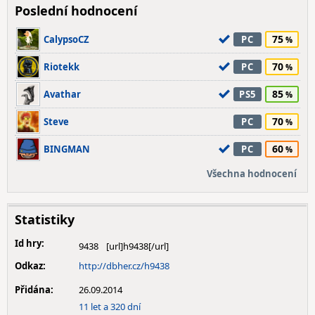
Poslední hodnocení
75
CalypsoCZ
PC
70
Riotekk
PC
85
Avathar
PS5
70
Steve
PC
60
BINGMAN
PC
Všechna hodnocení
Statistiky
Id hry:
9438
Odkaz:
http://dbher.cz/h9438
Přidána:
26.09.2014
11 let a 320 dní