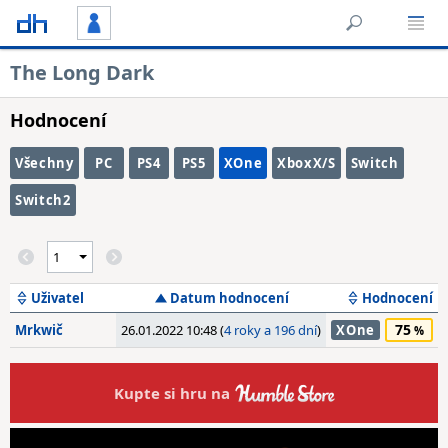
The Long Dark
Hodnocení
Všechny
PC
PS4
PS5
XOne
XboxX/S
Switch
Switch2
Uživatel
Datum hodnocení
Hodnocení
75
Mrkwič
26.01.2022 10:48 (
4 roky a 196 dní
)
XOne
Kupte si hru na