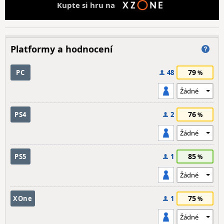
Kupte si hru na
Platformy a hodnocení
79
PC
48
76
PS4
2
85
PS5
1
75
XOne
1