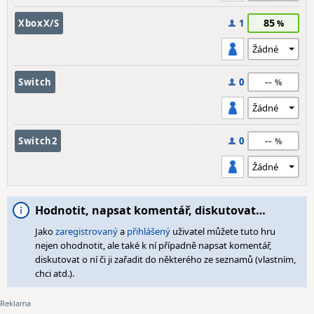
85
XboxX/S
1
--
Switch
0
--
Switch2
0
Hodnotit, napsat komentář, diskutovat…
Jako
zaregistrovaný
a
přihlášený
uživatel můžete tuto hru
nejen ohodnotit, ale také k ní případně napsat komentář,
diskutovat o ní či ji zařadit do některého ze seznamů (vlastním,
chci atd.).