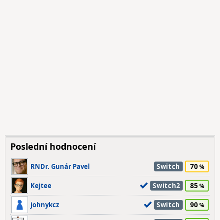
Poslední hodnocení
70
RNDr. Gunár Pavel
Switch
85
Kejtee
Switch2
90
johnykcz
Switch