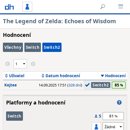
The Legend of Zelda: Echoes of Wisdom
Hodnocení
Všechny
Switch
Switch2
Uživatel
Datum hodnocení
Hodnocení
85
Kejtee
14.09.2025 17:51 (
328 dní
)
Switch2
Platformy a hodnocení
81
Switch
5