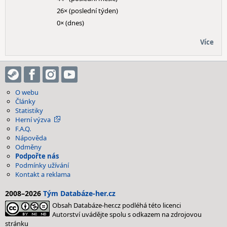
26× (poslední týden)
0× (dnes)
Více
O webu
Články
Statistiky
Herní výzva
F.A.Q.
Nápověda
Odměny
Podpořte nás
Podmínky užívání
Kontakt a reklama
2008–2026
Tým Databáze-her.cz
Obsah Databáze-her.cz podléhá této licenci
Autorství uvádějte spolu s odkazem na zdrojovou
stránku