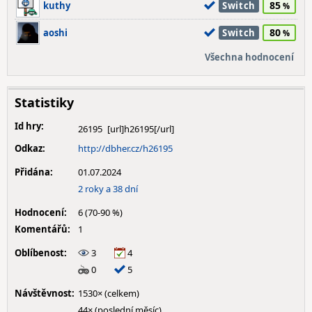
85
kuthy
Switch
80
aoshi
Switch
Všechna hodnocení
Statistiky
Id hry:
26195
Odkaz:
http://dbher.cz/h26195
Přidána:
01.07.2024
2 roky a 38 dní
Hodnocení:
6 (70-90 %)
Komentářů:
1
Oblíbenost:
3
4
0
5
Návštěvnost:
1530× (celkem)
44× (poslední měsíc)