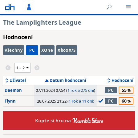
The Lamplighters League
Hodnocení
Všechny
PC
XOne
XboxX/S
Uživatel
Datum hodnocení
Hodnocení
55
Daemon
07.11.2024 07:54 (
1 rok a 275 dní
)
PC
60
Flynn
28.07.2025 21:22 (
1 rok a 11 dní
)
PC
Kupte si hru na