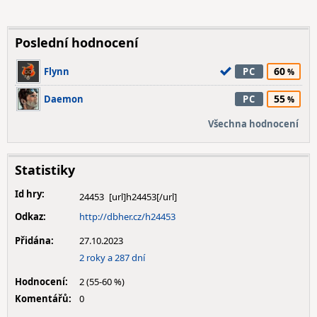
Poslední hodnocení
60
Flynn
PC
55
Daemon
PC
Všechna hodnocení
Statistiky
Id hry:
24453
Odkaz:
http://dbher.cz/h24453
Přidána:
27.10.2023
2 roky a 287 dní
Hodnocení:
2 (55-60 %)
Komentářů:
0