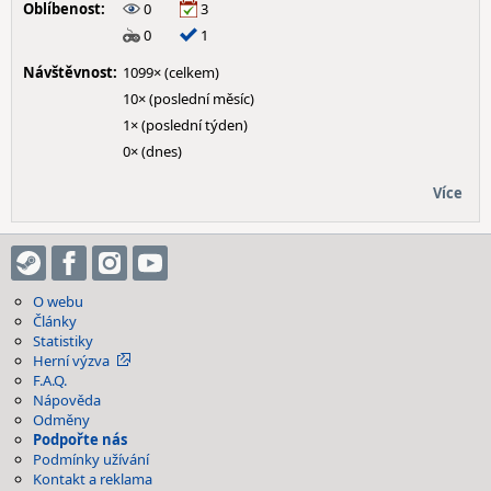
Oblíbenost:
0
3
0
1
Návštěvnost:
1099× (celkem)
10× (poslední měsíc)
1× (poslední týden)
0× (dnes)
Více
O webu
Články
Statistiky
Herní výzva
F.A.Q.
Nápověda
Odměny
Podpořte nás
Podmínky užívání
Kontakt a reklama