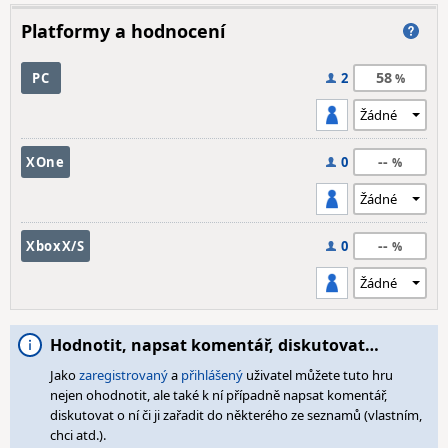
Platformy a hodnocení
58
PC
2
--
XOne
0
--
XboxX/S
0
Hodnotit, napsat komentář, diskutovat…
Jako
zaregistrovaný
a
přihlášený
uživatel můžete tuto hru
nejen ohodnotit, ale také k ní případně napsat komentář,
diskutovat o ní či ji zařadit do některého ze seznamů (vlastním,
chci atd.).