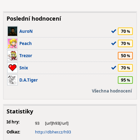
Poslední hodnocení
70
AuroN
70
Peach
50
Trezor
70
Snix
95
D.A.Tiger
Všechna hodnocení
Statistiky
Id hry:
93
Odkaz:
http://dbher.cz/h93