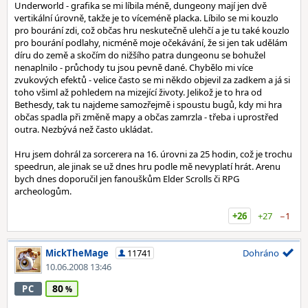
Underworld - grafika se mi líbila méně, dungeony mají jen dvě
vertikální úrovně, takže je to víceméně placka. Líbilo se mi kouzlo
pro bourání zdi, což občas hru neskutečně ulehčí a je tu také kouzlo
pro bourání podlahy, nicméně moje očekávání, že si jen tak udělám
díru do země a skočím do nižšího patra dungeonu se bohužel
nenaplnilo - průchody tu jsou pevně dané. Chybělo mi více
zvukových efektů - velice často se mi někdo objevil za zadkem a já si
toho všiml až pohledem na mizející životy. Jelikož je to hra od
Bethesdy, tak tu najdeme samozřejmě i spoustu bugů, kdy mi hra
občas spadla při změně mapy a občas zamrzla - třeba i uprostřed
outra. Nezbývá než často ukládat.
Hru jsem dohrál za sorcerera na 16. úrovni za 25 hodin, což je trochu
speedrun, ale jinak se už dnes hru podle mě nevyplatí hrát. Arenu
bych dnes doporučil jen fanouškům Elder Scrolls či RPG
archeologům.
+26
+27
−1
MickTheMage
11741
Dohráno
10.06.2008 13:46
80
PC