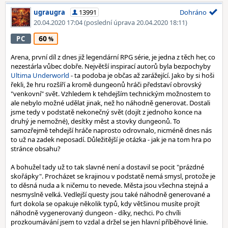
ugraugra
13991
Dohráno
20.04.2020 17:04
(poslední úprava 20.04.2020 18:11)
60
PC
Arena, první díl z dnes již legendární RPG série, je jedna z těch her, co
nezestárla vůbec dobře. Největší inspirací autorů byla bezpochyby
Ultima Underworld
- ta podoba je občas až zarážející. Jako by si hoši
řekli, že hru rozšíří a kromě dungeonů hráči představí obrovský
"venkovní" svět. Vzhledem k tehdejším technickým možnostem to
ale nebylo možné udělat jinak, než ho náhodně generovat. Dostali
jsme tedy v podstatě nekonečný svět (dojít z jednoho konce na
druhý je nemožné), desítky měst a stovky dungeonů. To
samozřejmě tehdejší hráče naprosto odrovnalo, nicméně dnes nás
to už na zadek neposadí. Důležitější je otázka - jak je na tom hra po
stránce obsahu?
A bohužel tady už to tak slavné není a dostavil se pocit "prázdné
skořápky". Procházet se krajinou v podstatě nemá smysl, protože je
to děsná nuda a k ničemu to nevede. Města jsou všechna stejná a
nesmyslně velká. Vedlejší questy jsou také náhodně generované a
furt dokola se opakuje několik typů, kdy většinou musíte projít
náhodně vygenerovaný dungeon - díky, nechci. Po chvíli
prozkoumávání jsem to vzdal a držel se jen hlavní příběhové linie.