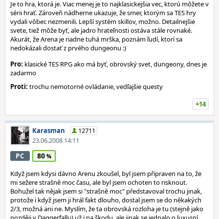
Je to hra, ktorá je. Viac menej je to najklasickejšia vec, ktorú môžete v
sérii hrať. Zároveň nádherne ukazuje, že smer, ktorým sa TES hry
vydali vôbec nezmenili. Lepší systém skillov, možno. Detailnejšie
svete, tiež môže byť, ale jadro hrateľnosti ostáva stále rovnaké.
Akurát, že Arena je riadne tuhá mrška, poznám ľudí, ktorí sa
nedokázali dostať z prvého dungeonu :)
Pro:
klasické TES RPG ako má byť, obrovský svet, dungeony, dnes je
zadarmo
Proti:
trochu nemotorné ovládanie, vedľajšie questy
+14
Karasman
12711
23.06.2008 14:11
80
PC
Když jsem kdysi dávno Arenu zkoušel, byl jsem připraven na to, že
mi sežere strašně moc času, ale byl jsem ochoten to risknout.
Bohužel tak nějak jsem si "strašně moc" představoval trochu jinak,
protože i když jsem ji hrál fakt dlouho, dostal jsem se do někakých
2/3, možná ani ne. Myslím, že ta obrovská rozloha je tu (stejně jako
později v Daggerfallu) už i na škodu, ale jinak se jednalo o luxusní