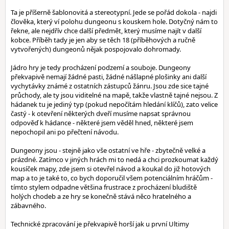
Ta je příšerně šablonovitá a stereotypní. Jede se pořád dokola - najdi
člověka, který ví polohu dungeonu s kouskem hole. Dotyčný nám to
řekne, ale nejdřív chce další předmět, který musíme najít v další
kobce. Příběh tady je jen aby se těch 18 (příběhových a ručně
vytvořených) dungeonů nějak pospojovalo dohromady.
Jádro hry je tedy procházení podzemí a souboje. Dungeony
překvapivě nemají žádné pasti, žádné nášlapné plošinky ani další
vychytávky známé z ostatních zástupců žánru. Jsou zde sice tajné
průchody, ale ty jsou viditelné na mapě, takže vlastně tajné nejsou. Z
hádanek tu je jediný typ (pokud nepočítám hledání klíčů), zato velice
častý - k otevření některých dveří musíme napsat správnou
odpověď k hádance - některé jsem věděl hned, některé jsem
nepochopil ani po přečtení návodu.
Dungeony jsou - stejně jako vše ostatní ve hře - zbytečně velké a
prázdné. Zatímco v jiných hrách mi to nedá a chci prozkoumat každý
kousíček mapy, zde jsem si otevřel návod a koukal do již hotových
map a to je také to, co bych doporučil všem potenciálním hráčům -
tímto stylem odpadne většina frustrace z procházení bludiště
holých chodeb a ze hry se konečně stává něco hratelného a
zábavného.
Technické zpracování je překvapivě horší jak u první Ultimy