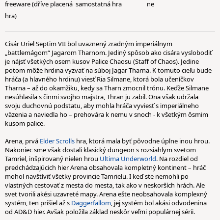
freeware (dříve placená
samostatná hra
ne
hra)
Cisár Uriel Septim VII bol uväznený zradným imperiálnym
„battlemágom“ Jagarom Tharnom. Jediný spôsob ako cisára vyslobodiť
je nájsť všetkých osem kusov Palice Chaosu (Staff of Chaos). Jedine
potom môže hrdina vyzvať na súboj Jagar Tharna. K tomuto cieľu bude
hráča (a hlavného hrdinu) viesť Ria Silmane, ktorá bola učeníčkov
Tharna – až do okamžiku, kedy sa Tharn zmocnil trónu. Keďže Silmane
nesúhlasila s činmi svojho majstra, Thran ju zabil. Ona však udržala
svoju duchovnú podstatu, aby mohla hráča vyviesť s imperiálneho
väzenia a naviedla ho – prehovára k nemu v snoch - k všetkým ôsmim
kusom palice.
Arena, prvá
Elder Scrolls
hra, ktorá mala byť pôvodne úplne inou hrou.
Nakoniec sme však dostali klasický dungeon s rozsiahlym svetom
Tamriel, inšpirovaný nielen hrou
Ultima Underworld
. Na rozdiel od
predchádzajúcich hier Arena obsahovala kompletný kontinent – hráč
mohol navštíviť všetky provincie Tamrielu. I keď ste nemohli po
vlastných cestovať z mesta do mesta, tak ako v neskorších hrách. Ale
svet tvorili akési uzavreté mapy. Arena ešte neobsahovala komplexný
systém, ten prišiel až s
Daggerfallom
, jej systém bol akási odvodenina
od AD&D hier. Avšak položila základ neskôr veľmi populárnej sérii.