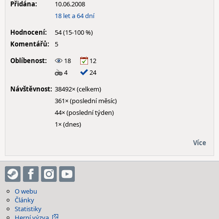
Přidána:
10.06.2008
18 let a 64 dní
Hodnocení:
54 (15-100 %)
Komentářů:
5
Oblíbenost:
18
12
4
24
Návštěvnost:
38492× (celkem)
361× (poslední měsíc)
44× (poslední týden)
1× (dnes)
Více
O webu
Články
Statistiky
Herní výzva