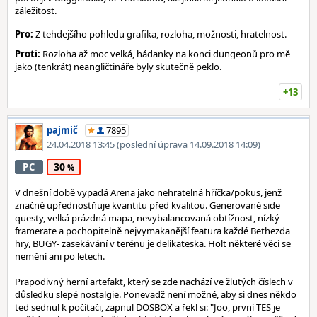
záležitost.
Pro:
Z tehdejšího pohledu grafika, rozloha, možnosti, hratelnost.
Proti:
Rozloha až moc velká, hádanky na konci dungeonů pro mě
jako (tenkrát) neangličtináře byly skutečně peklo.
+13
pajmič
7895
24.04.2018 13:45
(poslední úprava 14.09.2018 14:09)
30
PC
V dnešní době vypadá Arena jako nehratelná hříčka/pokus, jenž
značně upřednostňuje kvantitu před kvalitou. Generované side
questy, velká prázdná mapa, nevybalancovaná obtížnost, nízký
framerate a pochopitelně nejvymakanější featura každé Bethezda
hry, BUGY- zasekávání v terénu je delikateska. Holt některé věci se
nemění ani po letech.
Prapodivný herní artefakt, který se zde nachází ve žlutých číslech v
důsledku slepé nostalgie. Ponevadž není možné, aby si dnes někdo
ted sednul k počítači, zapnul DOSBOX a řekl si: "Joo, první TES je