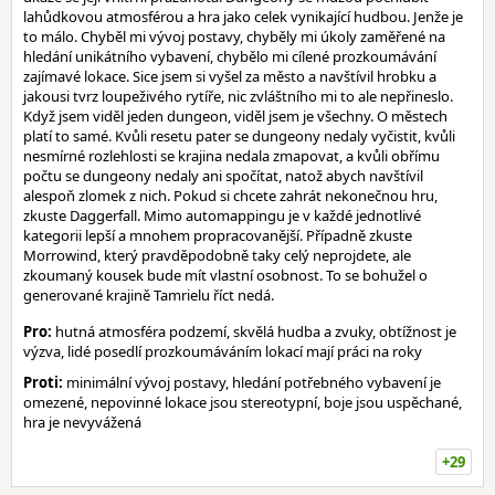
lahůdkovou atmosférou a hra jako celek vynikající hudbou. Jenže je
to málo. Chyběl mi vývoj postavy, chyběly mi úkoly zaměřené na
hledání unikátního vybavení, chybělo mi cílené prozkoumávání
zajímavé lokace. Sice jsem si vyšel za město a navštívil hrobku a
jakousi tvrz loupeživého rytíře, nic zvláštního mi to ale nepřineslo.
Když jsem viděl jeden dungeon, viděl jsem je všechny. O městech
platí to samé. Kvůli resetu pater se dungeony nedaly vyčistit, kvůli
nesmírné rozlehlosti se krajina nedala zmapovat, a kvůli obřímu
počtu se dungeony nedaly ani spočítat, natož abych navštívil
alespoň zlomek z nich. Pokud si chcete zahrát nekonečnou hru,
zkuste Daggerfall. Mimo automappingu je v každé jednotlivé
kategorii lepší a mnohem propracovanější. Případně zkuste
Morrowind, který pravděpodobně taky celý neprojdete, ale
zkoumaný kousek bude mít vlastní osobnost. To se bohužel o
generované krajině Tamrielu říct nedá.
Pro:
hutná atmosféra podzemí, skvělá hudba a zvuky, obtížnost je
výzva, lidé posedlí prozkoumáváním lokací mají práci na roky
Proti:
minimální vývoj postavy, hledání potřebného vybavení je
omezené, nepovinné lokace jsou stereotypní, boje jsou uspěchané,
hra je nevyvážená
+29