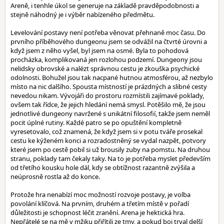
Areně, i tenhle úkol se generuje na základě pravděpodobnosti a
stejně náhodný je i výběr nabízeného předmětu.
Levelování postavy není potřeba věnovat přehnaně moc času. Do
prvního příběhového dungeonu jsem se odvážil na čtvrté úrovni a
když jsem z něho vyšel, byl jsem na osmé. Byla to pohodová
procházka, komplikovaná jen rozlohou podzemí. Dungeony jsou
nelidsky obrovské a nalézt správnou cestu je zkouška psychické
odolnosti. Bohužel jsou tak nacpané hutnou atmosférou, až nezbylo
místo na nic dalšího. Spousta místností je prázdných a slibné cesty
nevedou nikam. Vývojáři do prostoru rozmístili zajímavé poklady,
ovšem tak řídce, že jejich hledání nemá smysl. Potěšilo mě, že jsou
jednotlivé dungeony navržené s unikátní filosofií, takže jsem neměl
pocit úplné rutiny. Každé patro se po opuštění kompletně
vyresetovalo, což znamená, že když jsem si v potu tváře prosekal
cestu ke kýženém konci a rozradostněný se vydal nazpět, potvory
které jsem po cestě pobil si už brousily zuby na pomstu. Na druhou
stranu, poklady tam čekaly taky. Na to je potřeba myslet především
od třetího kousku hole dál, kdy se obtížnost razantně zvýšila a
neúprosně rostla až do konce.
Protože hra nenabízí moc možností rozvoje postavy, je volba
povolání klíčová. Na prvním, druhém a třetím místě v pořadí
důležitosti je schopnost léčit zranění. Arena je hektická hra.
Nepřátelé se na mě v mžiku přiřítili ze tmy, a pokud boj trval delší