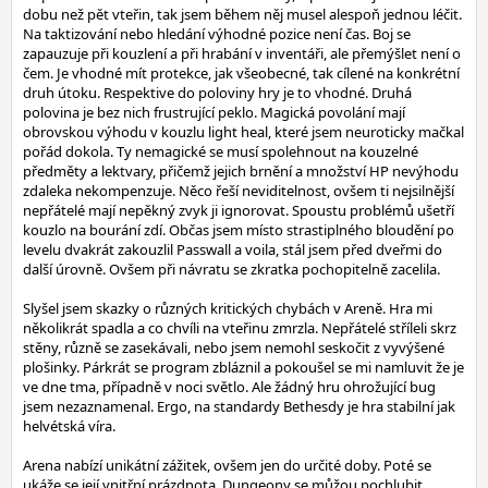
dobu než pět vteřin, tak jsem během něj musel alespoň jednou léčit.
Na taktizování nebo hledání výhodné pozice není čas. Boj se
zapauzuje při kouzlení a při hrabání v inventáři, ale přemýšlet není o
čem. Je vhodné mít protekce, jak všeobecné, tak cílené na konkrétní
druh útoku. Respektive do poloviny hry je to vhodné. Druhá
polovina je bez nich frustrující peklo. Magická povolání mají
obrovskou výhodu v kouzlu light heal, které jsem neuroticky mačkal
pořád dokola. Ty nemagické se musí spolehnout na kouzelné
předměty a lektvary, přičemž jejich brnění a množství HP nevýhodu
zdaleka nekompenzuje. Něco řeší neviditelnost, ovšem ti nejsilnější
nepřátelé mají nepěkný zvyk ji ignorovat. Spoustu problémů ušetří
kouzlo na bourání zdí. Občas jsem místo strastiplného bloudění po
levelu dvakrát zakouzlil Passwall a voila, stál jsem před dveřmi do
další úrovně. Ovšem při návratu se zkratka pochopitelně zacelila.
Slyšel jsem skazky o různých kritických chybách v Areně. Hra mi
několikrát spadla a co chvíli na vteřinu zmrzla. Nepřátelé stříleli skrz
stěny, různě se zasekávali, nebo jsem nemohl seskočit z vyvýšené
plošinky. Párkrát se program zbláznil a pokoušel se mi namluvit že je
ve dne tma, případně v noci světlo. Ale žádný hru ohrožující bug
jsem nezaznamenal. Ergo, na standardy Bethesdy je hra stabilní jak
helvétská víra.
Arena nabízí unikátní zážitek, ovšem jen do určité doby. Poté se
ukáže se její vnitřní prázdnota. Dungeony se můžou pochlubit