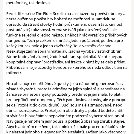
metaforicky, tak doslova.
První díl ze série The Elder Scrolls má zaslouženou pověst obří hry a
nezaslouženou pověst hry bohaté na možnosti. V Tamrielu se
opravdu dá strávit stovky hodin průzkumem, ovšem tato činnost
postrádá jakýkoliv smysl. Arena se tváří jako otevřený svět, ale
funkčně se jedná o jedno město, z něhož hráč vyráží do příběhových
dungeonů. Těch je celkem osmnáct. Jeden počáteční, po dvou pro
každý kousek hole a jeden závěrečný. To je vesměs všechno.
Neexistuje žádné sbírání materiálu, žádná výroba vlastních zbraní,
žádné budování zázemí, žádné nabírání společníků. Ve hře nejsou
koupitelné dopravní prostředky, ani frakce k nimž by se dalo přidat.
Příběhová linie je uzoučký koridor, ze kterého se nedá odbočit ani na
milimetr.
Hra obsahuje i nepříběhové questy. Jsou náhodně generované a v
zásadě zbytečné, protože odměna za jejich splnění je zanedbatelná.
Šance že přinesou nějaký použitelný předmět je jen malá. To platí i
pro nepříběhové dungeony. Těch jsou doslova stovky, ale v principu
se dají rozdělit do dvou druhů. Buď jsou malé a zmapované, nebo
obří a nezmapované. Prošel jsem oba druhy a pokud budete chtít
strávit čas blouděním v nepovinném podzemí, vyberte si ten první.
Navigace je mnohem jednodušší a pokladů obsahují zhruba stejně.
Abych autorům nekřivdil, tak zmíním, že malé procento úkolů vede
k nalezení jednoho z legendárních artefaktů. Ovšem jako všechno v