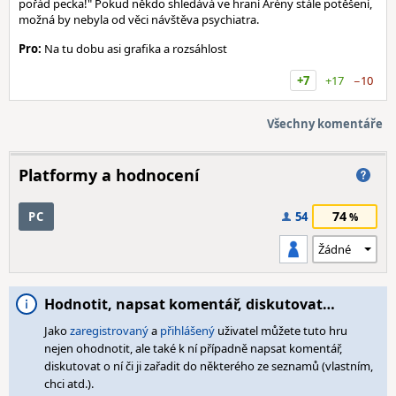
pořád pecka!" Pokud někdo shledává ve hraní Arény stále potěšení,
možná by nebyla od věci návštěva psychiatra.
Pro:
Na tu dobu asi grafika a rozsáhlost
+7
+17
−10
Všechny komentáře
Platformy a hodnocení
74
PC
54
Hodnotit, napsat komentář, diskutovat…
Jako
zaregistrovaný
a
přihlášený
uživatel můžete tuto hru
nejen ohodnotit, ale také k ní případně napsat komentář,
diskutovat o ní či ji zařadit do některého ze seznamů (vlastním,
chci atd.).