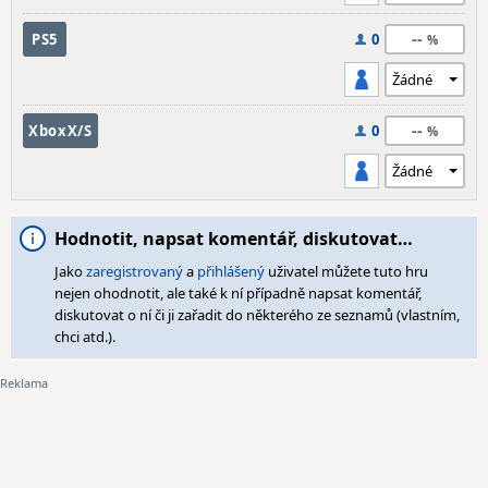
--
PS5
0
--
XboxX/S
0
Hodnotit, napsat komentář, diskutovat…
Jako
zaregistrovaný
a
přihlášený
uživatel můžete tuto hru
nejen ohodnotit, ale také k ní případně napsat komentář,
diskutovat o ní či ji zařadit do některého ze seznamů (vlastním,
chci atd.).