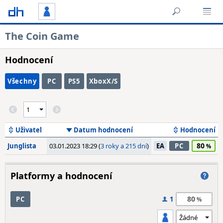
The Coin Game
Hodnocení
Všechny
PC
PS5
XboxX/S
Uživatel
Datum hodnocení
Hodnocení
80
Junglista
03.01.2023 18:29 (
3 roky a 215 dní
)
EA
PC
Platformy a hodnocení
80
PC
1