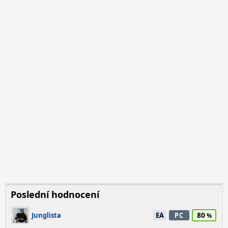
Poslední hodnocení
80
Junglista
EA
PC