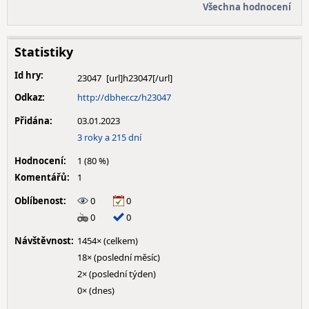
Všechna hodnocení
Statistiky
Id hry:
23047
Odkaz:
http://dbher.cz/h23047
Přidána:
03.01.2023
3 roky a 215 dní
Hodnocení:
1 (80 %)
Komentářů:
1
Oblíbenost:
0
0
0
0
Návštěvnost:
1454× (celkem)
18× (poslední měsíc)
2× (poslední týden)
0× (dnes)