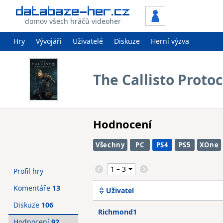
domov všech hráčů videoher
Hry
Vývojáři
Uživatelé
Diskuze
Herní výzva
The Callisto Protoc
Hodnocení
Všechny
PC
PS4
PS5
XOne
Profil hry
Komentáře
13
Uživatel
Diskuze
106
Richmond1
Hodnocení
92