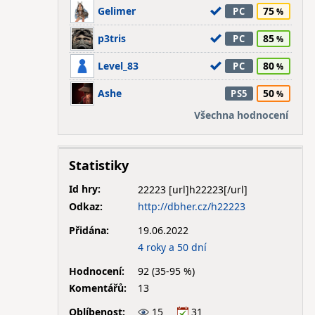
Gelimer
75
PC
p3tris
85
PC
Level_83
80
PC
Ashe
50
PS5
Všechna hodnocení
Statistiky
Id hry:
22223
Odkaz:
http://dbher.cz/h22223
Přidána:
19.06.2022
4 roky a 50 dní
Hodnocení:
92 (35-95 %)
Komentářů:
13
Oblíbenost:
15
31