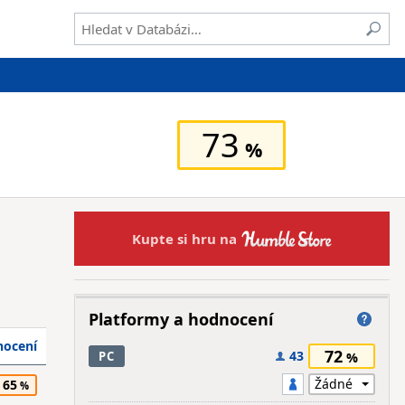
73
Kupte si hru na
Platformy a hodnocení
ocení
72
43
PC
65