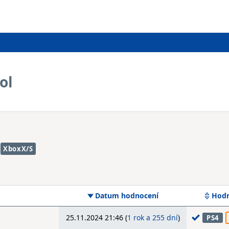
ol
XboxX/S
Datum hodnocení
Hodn
25.11.2024 21:46 (
1 rok a 255 dní
)
PS4