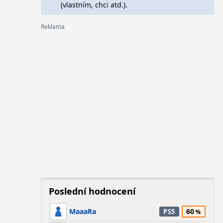
(vlastním, chci atd.).
Poslední hodnocení
MaaaRa
60
PS5