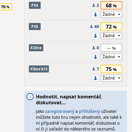
68
2
PS4
70
72
40
PS5
--
0
XOne
75
7
XboxX/S
Hodnotit, napsat komentář,
diskutovat…
Jako
zaregistrovaný
a
přihlášený
uživatel
můžete tuto hru nejen ohodnotit, ale také k
ní případně napsat komentář, diskutovat o
ní či ji zařadit do některého ze seznamů