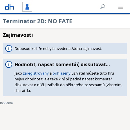
Terminator 2D: NO FATE
Zajímavosti
Doposud ke hře nebyla uvedena žádná zajímavost.
Hodnotit, napsat komentář, diskutovat…
Jako
zaregistrovaný
a
přihlášený
uživatel můžete tuto hru
nejen ohodnotit, ale také k ní případně napsat komentář,
diskutovat o ní či ji zařadit do některého ze seznamů (vlastním,
chci atd.).