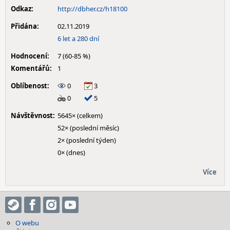
Odkaz:
http://dbher.cz/h18100
Přidána:
02.11.2019
6 let a 280 dní
Hodnocení:
7 (60-85 %)
Komentářů:
1
Oblíbenost:
0
3
0
5
Návštěvnost:
5645× (celkem)
52× (poslední měsíc)
2× (poslední týden)
0× (dnes)
Více
O webu