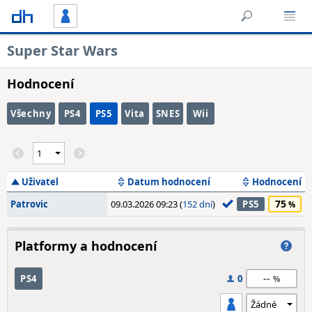
Super Star Wars
Hodnocení
Všechny
PS4
PS5
Vita
SNES
Wii
Uživatel
Datum hodnocení
Hodnocení
75
Patrovic
09.03.2026 09:23 (
152 dní
)
PS5
Platformy a hodnocení
--
PS4
0