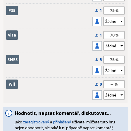
75
PS5
1
70
Vita
1
75
SNES
5
--
Wii
0
Hodnotit, napsat komentář, diskutovat…
Jako
zaregistrovaný
a
přihlášený
uživatel můžete tuto hru
nejen ohodnotit, ale také k ní případně napsat komentář,