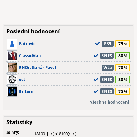
Poslední hodnocení
75
Patrovic
PS5
80
ClassicMan
SNES
70
RNDr. Gunár Pavel
Vita
80
oct
SNES
75
Britarn
SNES
Všechna hodnocení
Statistiky
Id hry:
18100