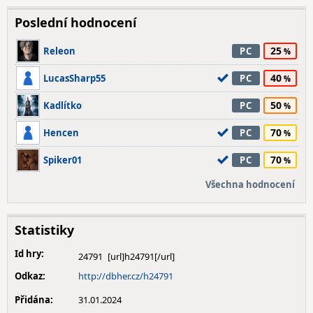
Poslední hodnocení
25
Releon
PC
40
LucasSharp55
PC
50
Kadlítko
PC
70
Hencen
PC
70
Spiker01
PC
Všechna hodnocení
Statistiky
Id hry:
24791
Odkaz:
http://dbher.cz/h24791
Přidána:
31.01.2024