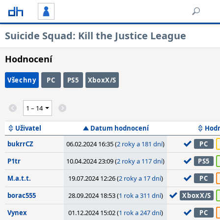
Suicide Squad: Kill the Justice League
Hodnocení
Všechny
PC
PS5
XboxX/S
Uživatel
Datum hodnocení
Hod
bukrrCZ
06.02.2024 16:35 (
2 roky a 181 dní
)
PC
P1tr
10.04.2024 23:09 (
2 roky a 117 dní
)
PS5
M.a.t.t.
19.07.2024 12:26 (
2 roky a 17 dní
)
PC
borac555
28.09.2024 18:53 (
1 rok a 311 dní
)
XboxX/S
Vynex
01.12.2024 15:02 (
1 rok a 247 dní
)
PC