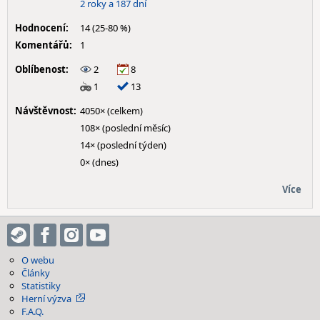
2 roky a 187 dní
Hodnocení:
14 (25-80 %)
Komentářů:
1
Oblíbenost:
2
8
1
13
Návštěvnost:
4050× (celkem)
108× (poslední měsíc)
14× (poslední týden)
0× (dnes)
Více
O webu
Články
Statistiky
Herní výzva
F.A.Q.