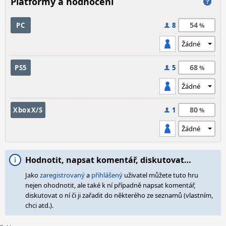
Platformy a hodnocení
54
PC
8
68
PS5
5
80
XboxX/S
1
Hodnotit, napsat komentář, diskutovat…
Jako
zaregistrovaný
a
přihlášený
uživatel můžete tuto hru
nejen ohodnotit, ale také k ní případně napsat komentář,
diskutovat o ní či ji zařadit do některého ze seznamů (vlastním,
chci atd.).