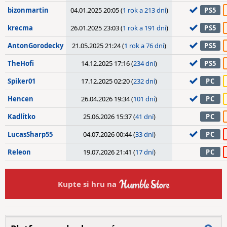
bizonmartin
04.01.2025 20:05 (
1 rok a 213 dní
)
PS5
krecma
26.01.2025 23:03 (
1 rok a 191 dní
)
PS5
AntonGorodecky
21.05.2025 21:24 (
1 rok a 76 dní
)
PS5
TheHofi
14.12.2025 17:16 (
234 dní
)
PS5
Spiker01
17.12.2025 02:20 (
232 dní
)
PC
Hencen
26.04.2026 19:34 (
101 dní
)
PC
Kadlítko
25.06.2026 15:37 (
41 dní
)
PC
LucasSharp55
04.07.2026 00:44 (
33 dní
)
PC
Releon
19.07.2026 21:41 (
17 dní
)
PC
Kupte si hru na