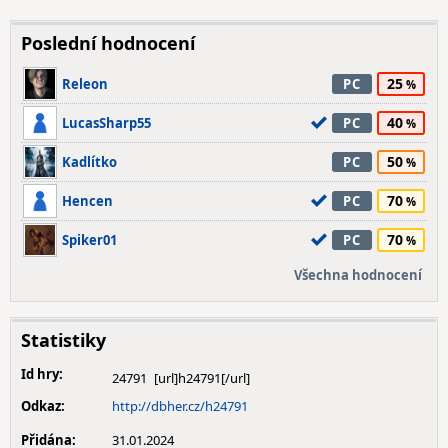
Poslední hodnocení
25
Releon
PC
40
LucasSharp55
PC
50
Kadlítko
PC
70
Hencen
PC
70
Spiker01
PC
Všechna hodnocení
Statistiky
Id hry:
24791
Odkaz:
http://dbher.cz/h24791
Přidána:
31.01.2024