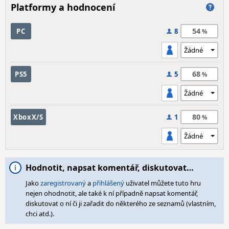
Platformy a hodnocení
54
PC
8
68
PS5
5
80
XboxX/S
1
Hodnotit, napsat komentář, diskutovat…
Jako
zaregistrovaný
a
přihlášený
uživatel můžete tuto hru
nejen ohodnotit, ale také k ní případně napsat komentář,
diskutovat o ní či ji zařadit do některého ze seznamů (vlastním,
chci atd.).