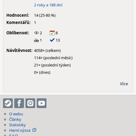
2 roky a 188 dní
Hodnocení:
14 (25-80 %)
Komentářů:
1
Oblíbenost:
2
8
1
13
Návštěvnost:
4058× (celkem)
114× (poslední měsíc)
21× (poslední týden)
0× (dnes)
Více
O webu
Články
Statistiky
Herní výzva
F.A.Q.