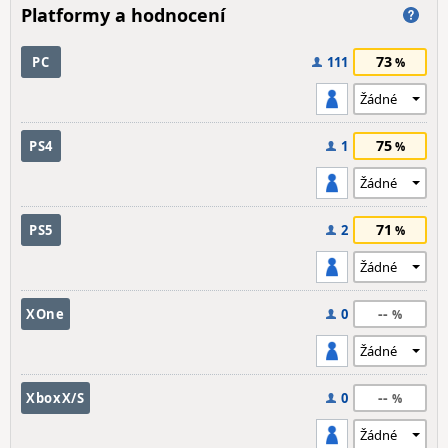
Platformy a hodnocení
73
PC
111
75
PS4
1
71
PS5
2
--
XOne
0
--
XboxX/S
0