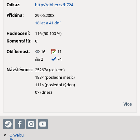
Odkaz:
http://dbher.cz/h724
Přidána:
29.06.2008
18 let a 41 dní
Hodnocení:
116 (50-100 %)
Komentářů:
6
Oblíbenost:
16
11
2
74
Návštěvnost:
25267× (celkem)
188× (poslední měsíc)
111× (poslední týden)
0× (dnes)
Více
O webu