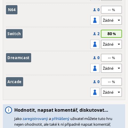
--
N64
0
80
Switch
2
--
Dreamcast
0
--
Arcade
0
Hodnotit, napsat komentář, diskutovat…
Jako
zaregistrovaný
a
přihlášený
uživatel můžete tuto hru
nejen ohodnotit, ale také k ní případně napsat komentář,