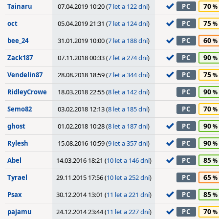
70
Tainaru
07.04.2019 10:20 (
7 let a 122 dní
)
PC
75
oct
05.04.2019 21:31 (
7 let a 124 dní
)
PC
60
bee_24
31.01.2019 10:00 (
7 let a 188 dní
)
PC
90
Zack187
07.11.2018 00:33 (
7 let a 274 dní
)
PC
75
Vendelin87
28.08.2018 18:59 (
7 let a 344 dní
)
PC
90
RidleyCrowe
18.03.2018 22:55 (
8 let a 142 dní
)
PC
70
Semo82
03.02.2018 12:13 (
8 let a 185 dní
)
PC
90
ghost
01.02.2018 10:28 (
8 let a 187 dní
)
PC
90
Rylesh
15.08.2016 10:59 (
9 let a 357 dní
)
PC
85
Abel
14.03.2016 18:21 (
10 let a 146 dní
)
PC
65
Tyrael
29.11.2015 17:56 (
10 let a 252 dní
)
PC
85
Psax
30.12.2014 13:01 (
11 let a 221 dní
)
PC
70
pajamu
24.12.2014 23:44 (
11 let a 227 dní
)
PC