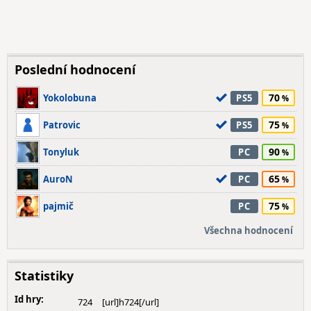
Poslední hodnocení
70
Yokolobuna
PS5
75
Patrovic
PS5
90
Tonyluk
PC
65
AuroN
PC
75
pajmič
PC
Všechna hodnocení
Statistiky
Id hry:
724