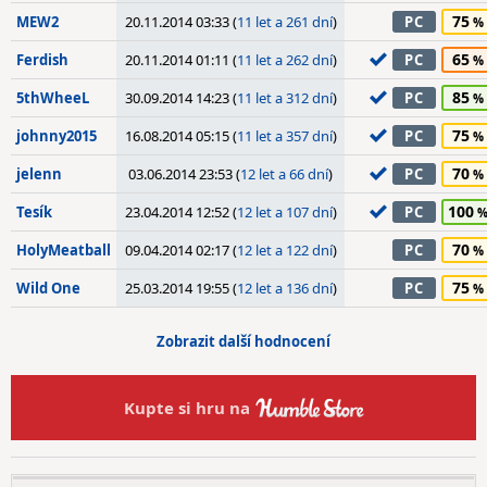
75
MEW2
20.11.2014 03:33 (
11 let a 261 dní
)
PC
65
Ferdish
20.11.2014 01:11 (
11 let a 262 dní
)
PC
85
5thWheeL
30.09.2014 14:23 (
11 let a 312 dní
)
PC
75
johnny2015
16.08.2014 05:15 (
11 let a 357 dní
)
PC
70
jelenn
03.06.2014 23:53 (
12 let a 66 dní
)
PC
100
Tesík
23.04.2014 12:52 (
12 let a 107 dní
)
PC
70
HolyMeatball
09.04.2014 02:17 (
12 let a 122 dní
)
PC
75
Wild One
25.03.2014 19:55 (
12 let a 136 dní
)
PC
Zobrazit další hodnocení
Kupte si hru na