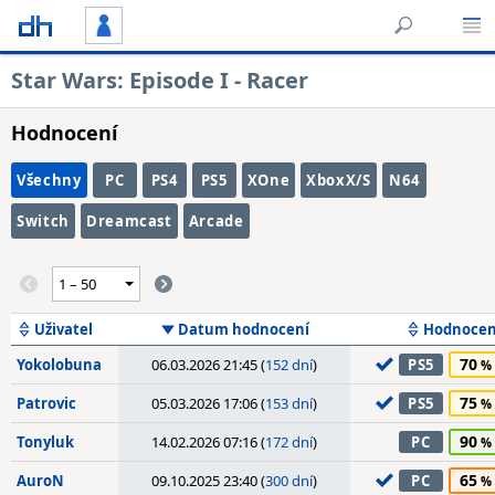
Star Wars: Episode I - Racer
Hodnocení
Všechny
PC
PS4
PS5
XOne
XboxX/S
N64
Switch
Dreamcast
Arcade
Uživatel
Datum hodnocení
Hodnocen
70
Yokolobuna
06.03.2026 21:45 (
152 dní
)
PS5
75
Patrovic
05.03.2026 17:06 (
153 dní
)
PS5
90
Tonyluk
14.02.2026 07:16 (
172 dní
)
PC
65
AuroN
09.10.2025 23:40 (
300 dní
)
PC