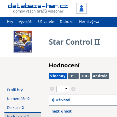
domov všech hráčů videoher
Hry
Vývojáři
Uživatelé
Diskuze
Herní výzva
Star Control II
Hodnocení
Všechny
PC
3DO
Android
Profil hry
Komentáře
0
Uživatel
Diskuze
2
next_ghost
Hodnocení
1