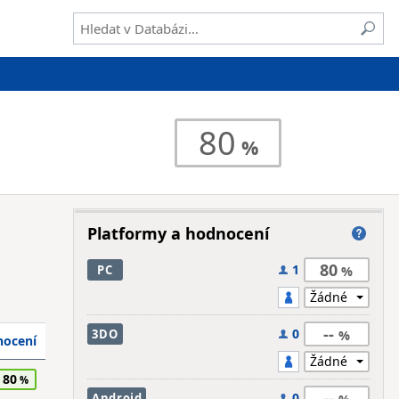
80
Platformy a hodnocení
80
1
PC
--
0
3DO
ocení
80
--
0
Android