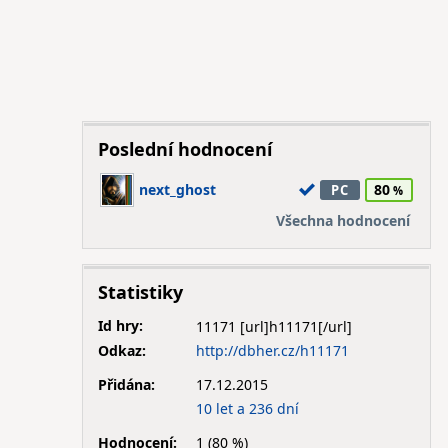
Poslední hodnocení
next_ghost
80
PC
Všechna hodnocení
Statistiky
Id hry:
11171
Odkaz:
http://dbher.cz/h11171
Přidána:
17.12.2015
10 let a 236 dní
Hodnocení:
1 (80 %)