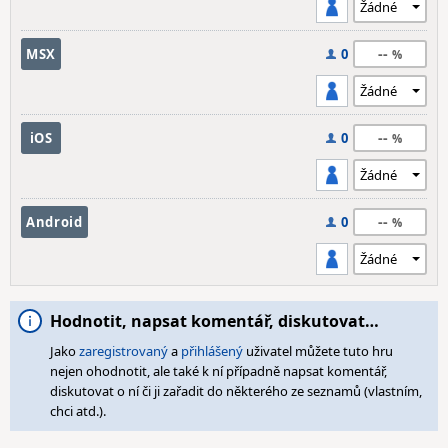
--
MSX
0
--
iOS
0
--
Android
0
Hodnotit, napsat komentář, diskutovat…
Jako
zaregistrovaný
a
přihlášený
uživatel můžete tuto hru
nejen ohodnotit, ale také k ní případně napsat komentář,
diskutovat o ní či ji zařadit do některého ze seznamů (vlastním,
chci atd.).