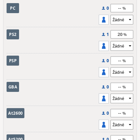
--
PC
0
20
PS2
1
--
PSP
0
--
GBA
0
--
At2600
0
--
At5200
0