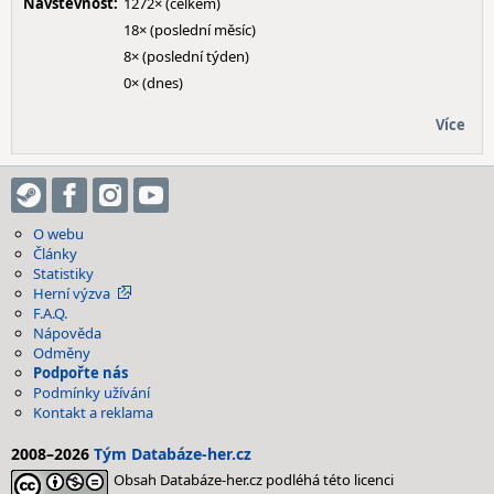
Návštěvnost:
1272× (celkem)
18× (poslední měsíc)
8× (poslední týden)
0× (dnes)
Více
O webu
Články
Statistiky
Herní výzva
F.A.Q.
Nápověda
Odměny
Podpořte nás
Podmínky užívání
Kontakt a reklama
2008–2026
Tým Databáze-her.cz
Obsah Databáze-her.cz podléhá této licenci