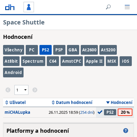
Space Shuttle
Hodnocení
Všechny
PC
PS2
PSP
GBA
At2600
At5200
At8bit
Spectrum
C64
AmstCPC
Apple II
MSX
iOS
Android
Uživatel
Datum hodnocení
Hodnocení
20
miCHALupka
26.11.2025 18:59 (
254 dní
)
PS2
Platformy a hodnocení