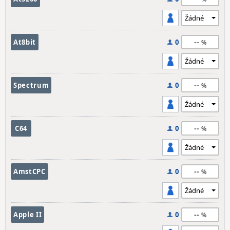
--
At8bit
0
--
Spectrum
0
--
C64
0
--
AmstCPC
0
--
Apple II
0