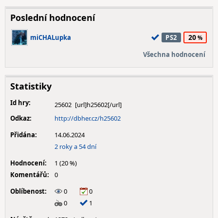
Poslední hodnocení
20
miCHALupka
PS2
Všechna hodnocení
Statistiky
Id hry:
25602
Odkaz:
http://dbher.cz/h25602
Přidána:
14.06.2024
2 roky a 54 dní
Hodnocení:
1 (20 %)
Komentářů:
0
Oblíbenost:
0
0
0
1