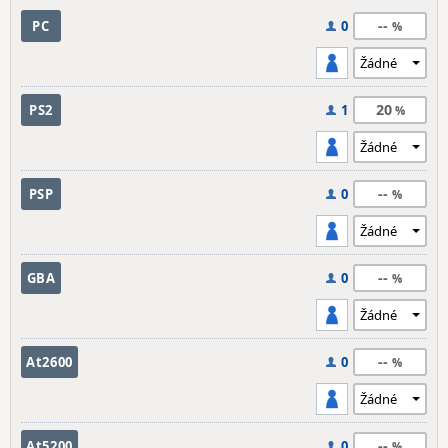
--
PC
0
20
PS2
1
--
PSP
0
--
GBA
0
--
At2600
0
--
At5200
0