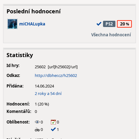
Poslední hodnocení
20
miCHALupka
PS2
Všechna hodnocení
Statistiky
Id hry:
25602
Odkaz:
http://dbher.cz/h25602
Přidána:
14.06.2024
2 roky a 54 dní
Hodnocení:
1 (20 %)
Komentářů:
0
Oblíbenost:
0
0
0
1