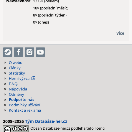
Návštěvnost:
1272× (celkem)
18× (poslední měsíc)
8× (poslední týden)
0× (dnes)
Více
O webu
Články
Statistiky
Herní výzva
F.A.Q.
Nápověda
Odměny
Podpořte nás
Podmínky užívání
Kontakt a reklama
2008–2026
Tým Databáze-her.cz
Obsah Databáze-her.cz podléhá této licenci