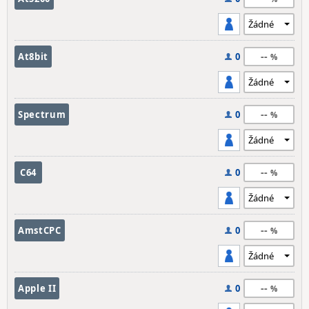
--
At8bit
0
--
Spectrum
0
--
C64
0
--
AmstCPC
0
--
Apple II
0