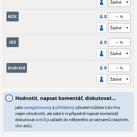
--
MSX
0
--
iOS
0
--
Android
0
Hodnotit, napsat komentář, diskutovat…
Jako
zaregistrovaný
a
přihlášený
uživatel můžete tuto hru
nejen ohodnotit, ale také k ní případně napsat komentář,
diskutovat o ní či ji zařadit do některého ze seznamů (vlastním,
chci atd.).