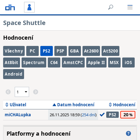
Space Shuttle
Hodnocení
Všechny
PC
PS2
PSP
GBA
At2600
At5200
At8bit
Spectrum
C64
AmstCPC
Apple II
MSX
iOS
Android
Uživatel
Datum hodnocení
Hodnocení
20
miCHALupka
26.11.2025 18:59 (
254 dní
)
PS2
Platformy a hodnocení