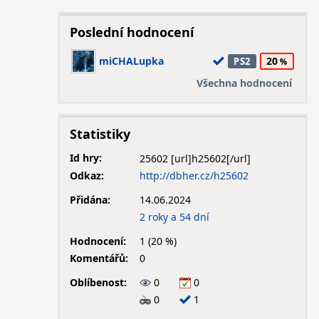
Poslední hodnocení
miCHALupka
20
PS2
Všechna hodnocení
Statistiky
Id hry:
25602
Odkaz:
http://dbher.cz/h25602
Přidána:
14.06.2024
2 roky a 54 dní
Hodnocení:
1 (20 %)
Komentářů:
0
Oblíbenost:
0
0
0
1