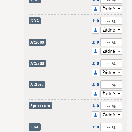
--
0
GBA
--
0
At2600
--
0
At5200
--
0
At8bit
--
0
Spectrum
--
0
C64