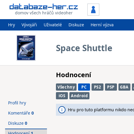
domov všech hráčů videoher
Hry
Vývojáři
Uživatelé
Diskuze
Herní výzva
Space Shuttle
Hodnocení
Všechny
PC
PS2
PSP
GBA
iOS
Android
Profil hry
Hru pro tuto platformu nikdo ne
Komentáře
0
Diskuze
0
Hodnocení
1