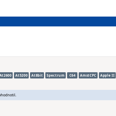
At2600
At5200
At8bit
Spectrum
C64
AmstCPC
Apple II
ohodnotil.