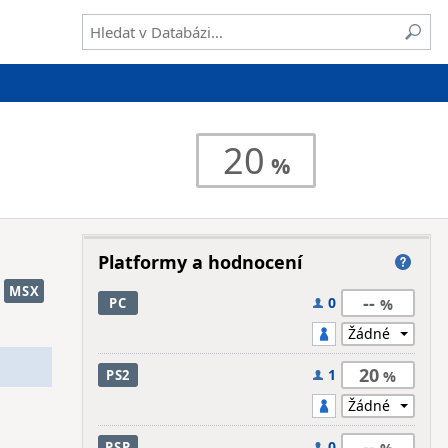
20
Platformy a hodnocení
MSX
--
0
PC
20
1
PS2
--
0
PSP