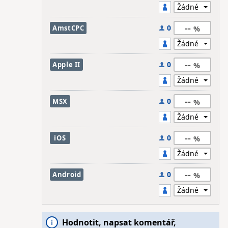
--
0
AmstCPC
--
0
Apple II
--
0
MSX
--
0
iOS
--
0
Android
Hodnotit, napsat komentář,