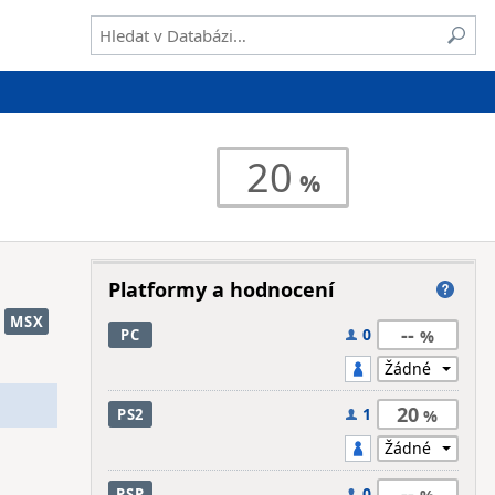
20
Platformy a hodnocení
MSX
--
0
PC
20
1
PS2
--
0
PSP