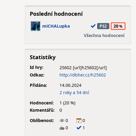
Poslední hodnocení
miCHALupka
20
PS2
Všechna hodnocení
Statistiky
Id hry:
25602
Odkaz:
http://dbher.cz/h25602
Přidána:
14.06.2024
2 roky a 54 dní
Hodnocení:
1 (20 %)
Komentářů:
0
Oblíbenost:
0
0
0
1