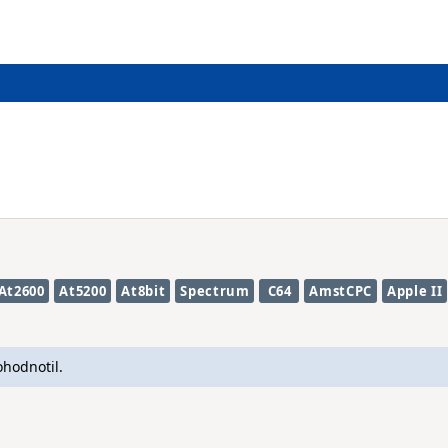
At2600
At5200
At8bit
Spectrum
C64
AmstCPC
Apple II
ohodnotil.