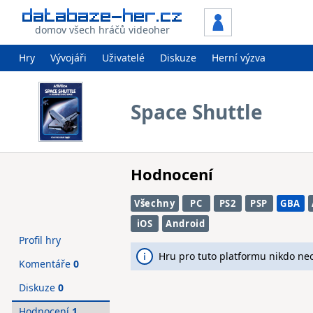
domov všech hráčů videoher
Hry
Vývojáři
Uživatelé
Diskuze
Herní výzva
Space Shuttle
Hodnocení
Všechny
PC
PS2
PSP
GBA
iOS
Android
Profil hry
Hru pro tuto platformu nikdo ne
Komentáře
0
Diskuze
0
Hodnocení
1