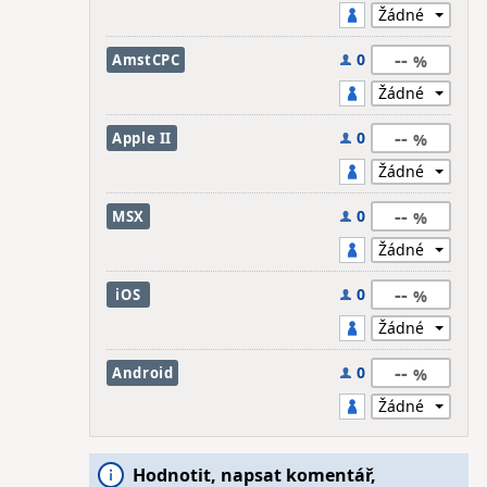
--
0
AmstCPC
--
0
Apple II
--
0
MSX
--
0
iOS
--
0
Android
Hodnotit, napsat komentář,