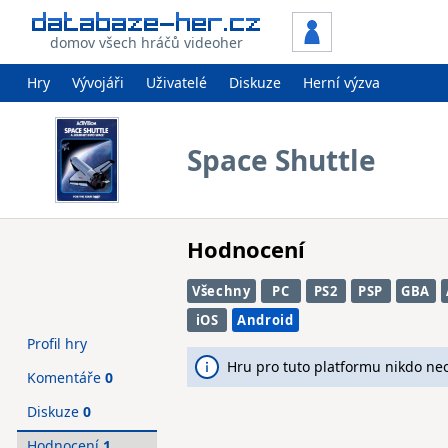
domov všech hráčů videoher
Hry
Vývojáři
Uživatelé
Diskuze
Herní výzva
Space Shuttle
Hodnocení
Všechny
PC
PS2
PSP
GBA
iOS
Android
Profil hry
Hru pro tuto platformu nikdo ne
Komentáře
0
Diskuze
0
Hodnocení
1