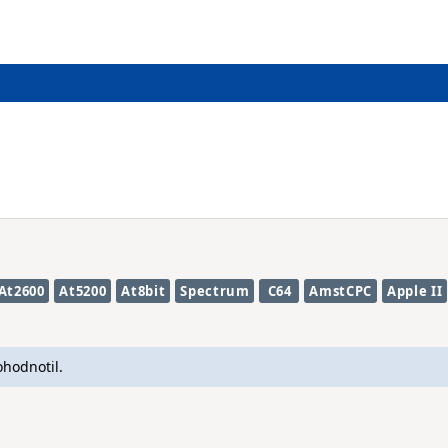
At2600
At5200
At8bit
Spectrum
C64
AmstCPC
Apple II
ohodnotil.