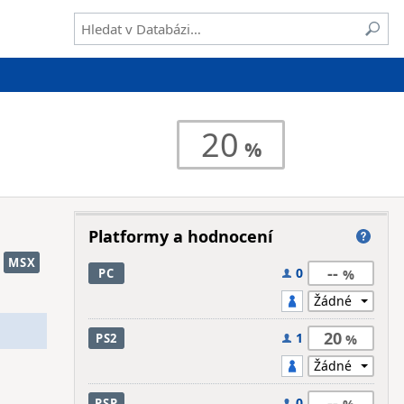
20
Platformy a hodnocení
MSX
--
0
PC
20
1
PS2
--
0
PSP