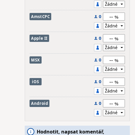
--
0
AmstCPC
--
0
Apple II
--
0
MSX
--
0
iOS
--
0
Android
Hodnotit, napsat komentář,