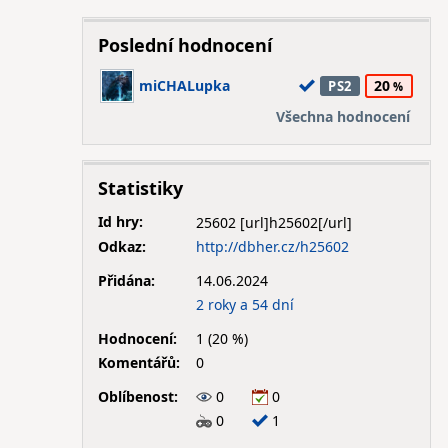
Poslední hodnocení
miCHALupka
20
PS2
Všechna hodnocení
Statistiky
Id hry:
25602
Odkaz:
http://dbher.cz/h25602
Přidána:
14.06.2024
2 roky a 54 dní
Hodnocení:
1 (20 %)
Komentářů:
0
Oblíbenost:
0
0
0
1