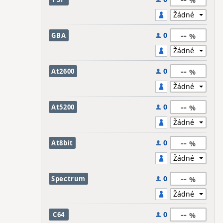
--
0
GBA
--
0
At2600
--
0
At5200
--
0
At8bit
--
0
Spectrum
--
0
C64