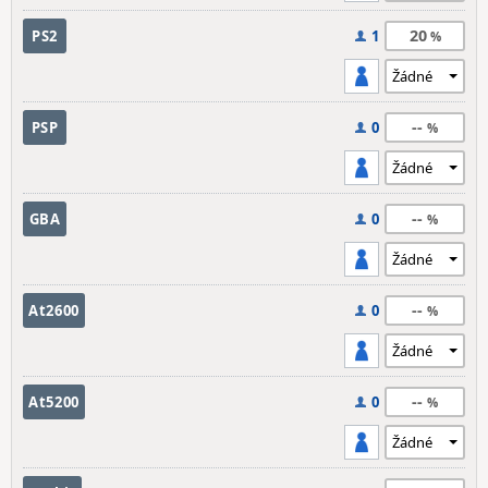
20
PS2
1
--
PSP
0
--
GBA
0
--
At2600
0
--
At5200
0