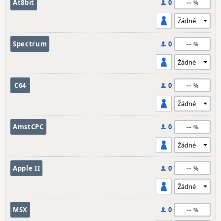
--
At8bit
0
--
Spectrum
0
--
C64
0
--
AmstCPC
0
--
Apple II
0
--
MSX
0