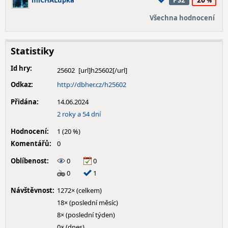
miCHALupka
PS2
Všechna hodnocení
Statistiky
Id hry:
25602
Odkaz:
http://dbher.cz/h25602
Přidána:
14.06.2024
2 roky a 54 dní
Hodnocení:
1 (20 %)
Komentářů:
0
Oblíbenost:
0
0
0
1
Návštěvnost:
1272× (celkem)
18× (poslední měsíc)
8× (poslední týden)
0× (dnes)