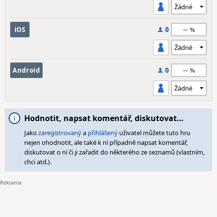
--
iOS
0
--
Android
0
Hodnotit, napsat komentář, diskutovat…
Jako
zaregistrovaný
a
přihlášený
uživatel můžete tuto hru
nejen ohodnotit, ale také k ní případně napsat komentář,
diskutovat o ní či ji zařadit do některého ze seznamů (vlastním,
chci atd.).