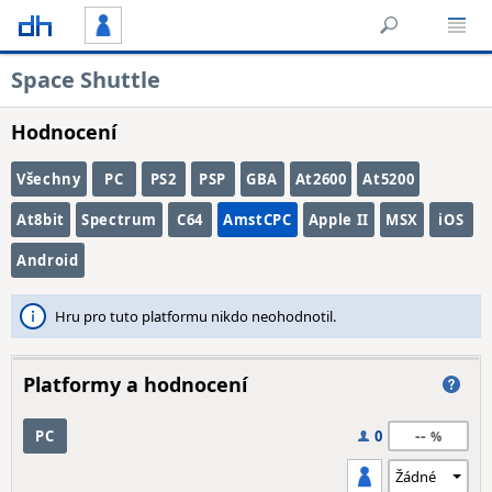
Space Shuttle
Hodnocení
Všechny
PC
PS2
PSP
GBA
At2600
At5200
At8bit
Spectrum
C64
AmstCPC
Apple II
MSX
iOS
Android
Hru pro tuto platformu nikdo neohodnotil.
Platformy a hodnocení
--
PC
0