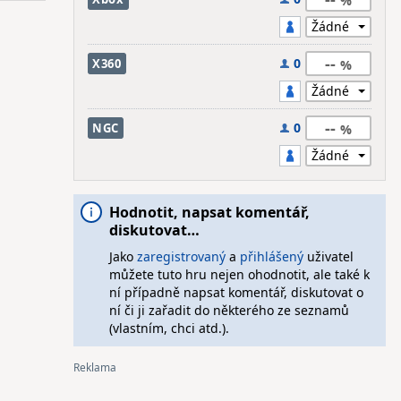
--
0
X360
--
0
NGC
Hodnotit, napsat komentář,
diskutovat…
Jako
zaregistrovaný
a
přihlášený
uživatel
můžete tuto hru nejen ohodnotit, ale také k
ní případně napsat komentář, diskutovat o
ní či ji zařadit do některého ze seznamů
(vlastním, chci atd.).