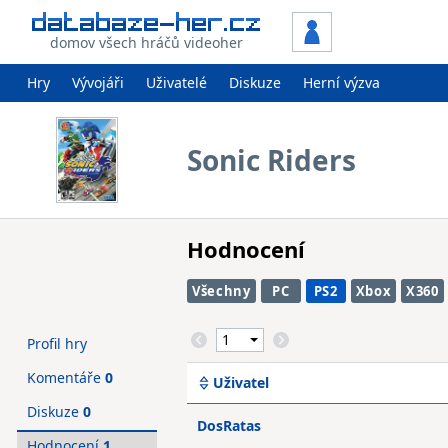
domov všech hráčů videoher
Hry
Vývojáři
Uživatelé
Diskuze
Herní výzva
Sonic Riders
Hodnocení
Všechny
PC
PS2
Xbox
X360
Profil hry
Komentáře
0
Uživatel
Diskuze
0
DosRatas
Hodnocení
1