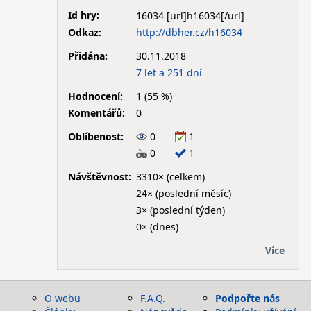
Id hry:
16034
Odkaz:
http://dbher.cz/h16034
Přidána:
30.11.2018
7 let a 251 dní
Hodnocení:
1 (55 %)
Komentářů:
0
Oblíbenost:
0
1
0
1
Návštěvnost:
3310× (celkem)
24× (poslední měsíc)
3× (poslední týden)
0× (dnes)
Více
O webu
F.A.Q.
Podpořte nás