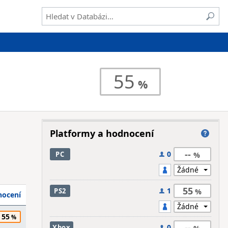
55
Platformy a hodnocení
--
0
PC
55
1
PS2
ocení
55
--
0
Xbox