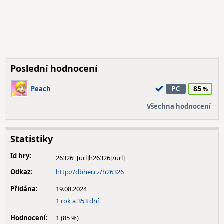
Poslední hodnocení
85
Peach
PC
Všechna hodnocení
Statistiky
Id hry:
26326
Odkaz:
http://dbher.cz/h26326
Přidána:
19.08.2024
1 rok a 353 dní
Hodnocení:
1 (85 %)