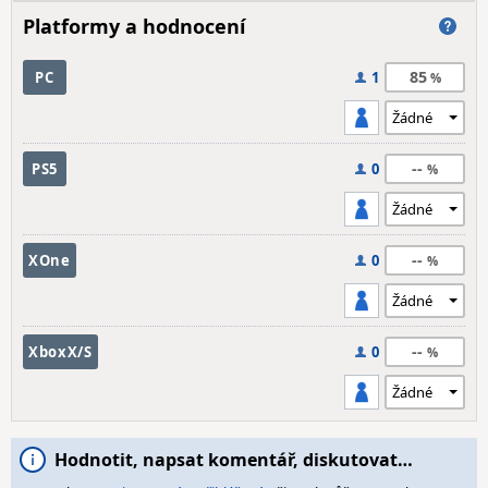
Platformy a hodnocení
85
PC
1
--
PS5
0
--
XOne
0
--
XboxX/S
0
Hodnotit, napsat komentář, diskutovat…