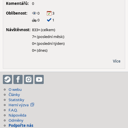
Komentářů:
0
Oblíbenost:
0
3
0
1
Návštěvnost:
833× (celkem)
7× (poslední měsíc)
0× (poslední týden)
0× (dnes)
Více
O webu
Články
Statistiky
Herní výzva
F.A.Q.
Nápověda
Odměny
Podpořte nás