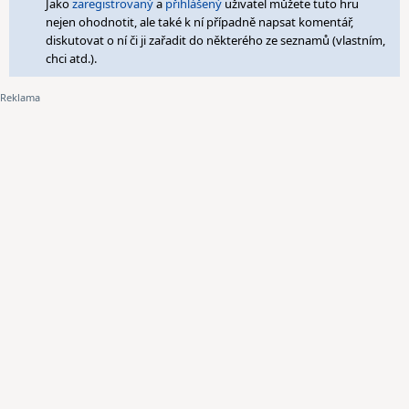
Jako
zaregistrovaný
a
přihlášený
uživatel můžete tuto hru
nejen ohodnotit, ale také k ní případně napsat komentář,
diskutovat o ní či ji zařadit do některého ze seznamů (vlastním,
chci atd.).