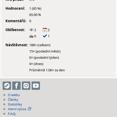
Hodnocení:
1 (65 %)
65.00 %
Komentářů:
0
Oblíbenost:
2
2
0
1
Návštěvnost:
188× (celkem)
15× (poslední měsíc)
0× (poslední týden)
0× (dnes)
Průměrně 1.06× za den
O webu
Články
Statistiky
Herní výzva
F.A.Q.