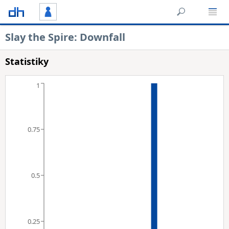
Slay the Spire: Downfall
Statistiky
1
0.75
0.5
0.25