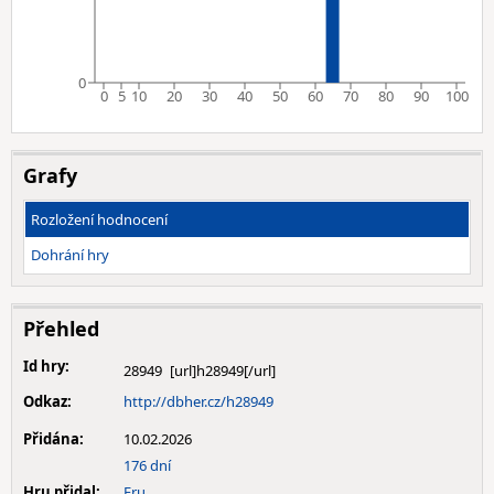
0
0
5
10
20
30
40
50
60
70
80
90
100
Grafy
Rozložení hodnocení
Dohrání hry
Přehled
Id hry:
28949
Odkaz:
http://dbher.cz/h28949
Přidána:
10.02.2026
176 dní
Hru přidal:
Eru