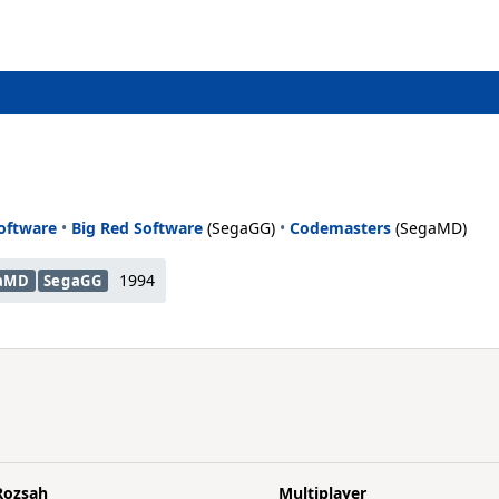
oftware
•
Big Red Software
(SegaGG)
•
Codemasters
(SegaMD)
1994
aMD
SegaGG
Rozsah
Multiplayer