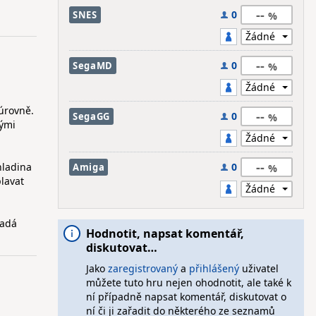
--
0
SNES
--
0
SegaMD
úrovně.
--
0
SegaGG
rými
--
hladina
0
Amiga
plavat
padá
Hodnotit, napsat komentář,
diskutovat…
Jako
zaregistrovaný
a
přihlášený
uživatel
můžete tuto hru nejen ohodnotit, ale také k
ní případně napsat komentář, diskutovat o
ní či ji zařadit do některého ze seznamů