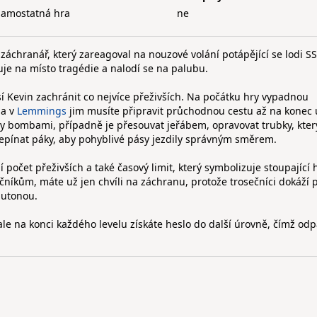
samostatná hra
ne
záchranář, který zareagoval na nouzové volání potápějící se lodi SS
uje na místo tragédie a nalodí se na palubu.
í Kevin zachránit co nejvíce přeživších. Na počátku hry vypadnou
ba v
Lemmings
jim musíte připravit průchodnou cestu až na konec 
y bombami, případně je přesouvat jeřábem, opravovat trubky, kte
řepínat páky, aby pohyblivé pásy jezdily správným směrem.
očet přeživších a také časový limit, který symbolizuje stoupající 
čníkům, máte už jen chvíli na záchranu, protože trosečníci dokáží 
 utonou.
le na konci každého levelu získáte heslo do další úrovně, čímž od