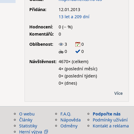
Přidána:
12.01.2013
13 let a 209 dní
Hodnocení:
0 (-- %)
Komentářů:
0
Oblíbenost:
3
0
0
0
Návštěvnost:
4670× (celkem)
4× (poslední měsíc)
0× (poslední týden)
0× (dnes)
Více
O webu
F.A.Q.
Podpořte nás
Články
Nápověda
Podmínky užívání
Statistiky
Odměny
Kontakt a reklama
Herní výzva