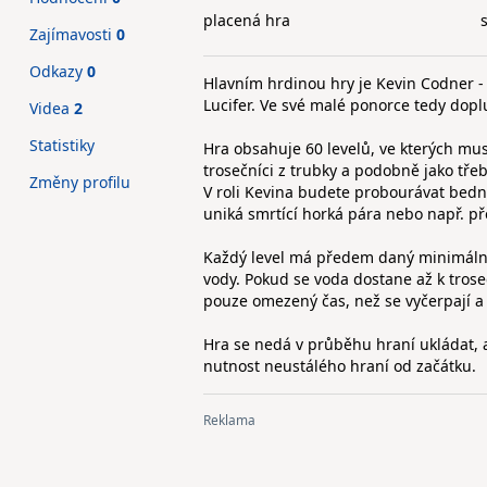
placená hra
Zajímavosti
0
Odkazy
0
Hlavním hrdinou hry je Kevin Codner - 
Lucifer. Ve své malé ponorce tedy dopl
Videa
2
Statistiky
Hra obsahuje 60 levelů, ve kterých mus
trosečníci z trubky a podobně jako tře
Změny profilu
V roli Kevina budete probourávat bedn
uniká smrtící horká pára nebo např. p
Každý level má předem daný minimální p
vody. Pokud se voda dostane až k trose
pouze omezený čas, než se vyčerpají a
Hra se nedá v průběhu hraní ukládat, a
nutnost neustálého hraní od začátku.