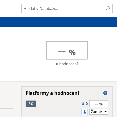
--
0
hodnocení
Platformy a hodnocení
--
0
PC