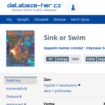
domov všech hráčů videoher
Hry
Vývojáři
Uživatelé
Diskuze
Herní výzva
Sink or Swim
Zeppelin Games Limited
•
Odysseus S
1993
PC
Amiga
SNES
Seg
Žánr
Profil hry
logická
>
nezařazeno
Komentáře
0
akce
>
plošinovka
Diskuze
0
Forma
Hodnocení
0