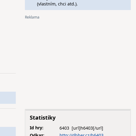
(vlastním, chci atd.).
Statistiky
Id hry:
6403
Odkaz:
http://dbher.cz/h6403