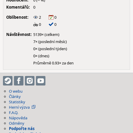
Hodnocení:
0 (-- %)
Komentářů:
0
Oblíbenost:
2
0
0
0
Návštěvnost:
5139× (celkem)
7× (poslední měsíc)
0× (poslední týden)
0× (dnes)
Průměrně 0.93× za den
O webu
Články
Statistiky
Herní výzva
F.A.Q.
Nápověda
Odměny
Podpořte nás