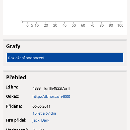
0
0
5
10
20
30
40
50
60
70
80
90
100
Grafy
Rozložení hodnocení
Přehled
Id hry:
4833
Odkaz:
http://dbher.cz/h4833
Přidána:
06.06.2011
15 let a 67 dní
Hru přidal:
Jack_Dark