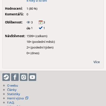
4 roky a 50 dní
Hodnocení:
1 (80 %)
Komentářů:
0
Oblíbenost:
3
3
1
1
Návštěvnost:
1599× (celkem)
18× (poslední měsíc)
2× (poslední týden)
0× (dnes)
Více
O webu
Články
Statistiky
Herní výzva
F.A.Q.