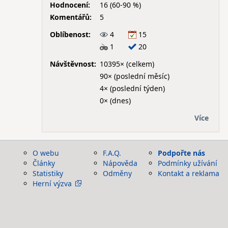
Hodnocení:
16 (60-90 %)
Komentářů:
5
Oblíbenost:
4
15
1
20
Návštěvnost:
10395× (celkem)
90× (poslední měsíc)
4× (poslední týden)
0× (dnes)
Více
O webu
F.A.Q.
Podpořte nás
Články
Nápověda
Podmínky užívání
Statistiky
Odměny
Kontakt a reklama
Herní výzva