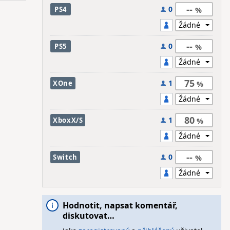
--
0
PS4
--
0
PS5
75
1
XOne
80
1
XboxX/S
--
0
Switch
Hodnotit, napsat komentář,
diskutovat…