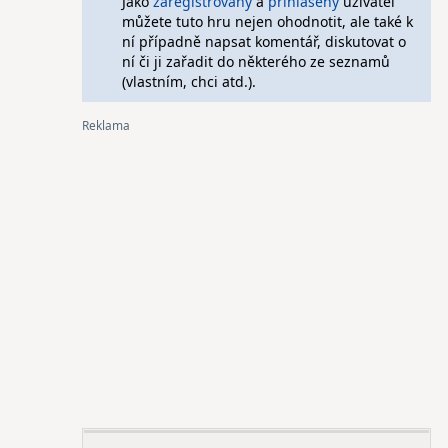
Jako
zaregistrovaný
a
přihlášený
uživatel
můžete tuto hru nejen ohodnotit, ale také k
ní případně napsat komentář, diskutovat o
ní či ji zařadit do některého ze seznamů
(vlastním, chci atd.).