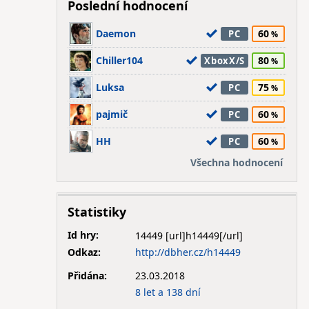
Poslední hodnocení
Daemon
60
PC
Chiller104
80
XboxX/S
Luksa
75
PC
pajmič
60
PC
HH
60
PC
Všechna hodnocení
Statistiky
Id hry:
14449
Odkaz:
http://dbher.cz/h14449
Přidána:
23.03.2018
8 let a 138 dní