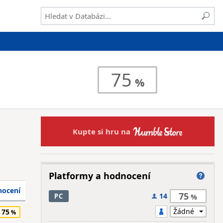
75
Kupte si hru na
Platformy a hodnocení
ocení
75
14
PC
75