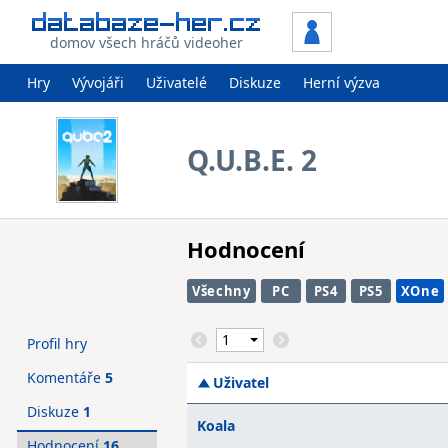
domov všech hráčů videoher
Hry
Vývojáři
Uživatelé
Diskuze
Herní výzva
Q.U.B.E. 2
Hodnocení
Všechny
PC
PS4
PS5
XOne
Profil hry
Komentáře
5
Uživatel
Diskuze
1
Koala
Hodnocení
16