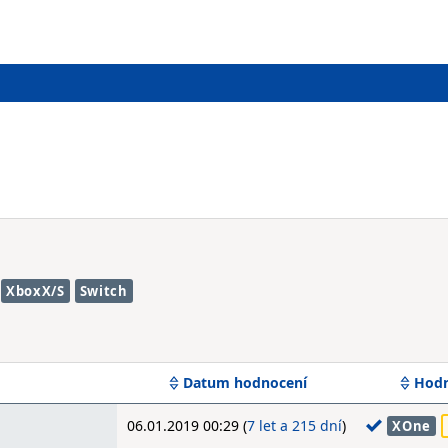
XboxX/S
Switch
Datum hodnocení
Hodn
06.01.2019 00:29 (
7 let a 215 dní
)
XOne