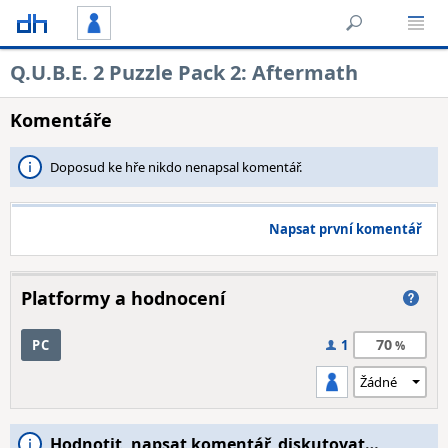
Q.U.B.E. 2 Puzzle Pack 2: Aftermath
Komentáře
Doposud ke hře nikdo nenapsal komentář.
Napsat první komentář
Platformy a hodnocení
70
PC
1
Hodnotit, napsat komentář, diskutovat…