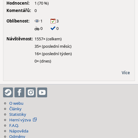
Hodnocení:
1 (70 %)
Komentářů:
0
Oblíbenost:
1
3
0
0
Návštěvnost:
1557× (celkem)
35× (poslední měsíc)
16× (poslední týden)
0× (dnes)
Více
O webu
Články
Statistiky
Herní výzva
F.A.Q.
Nápověda
Odměny