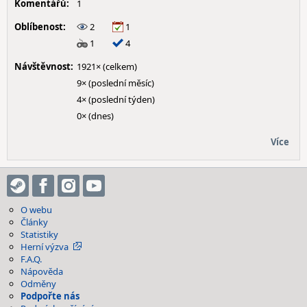
Komentářů:
1
Oblíbenost:
2
1
1
4
Návštěvnost:
1921× (celkem)
9× (poslední měsíc)
4× (poslední týden)
0× (dnes)
Více
O webu
Články
Statistiky
Herní výzva
F.A.Q.
Nápověda
Odměny
Podpořte nás