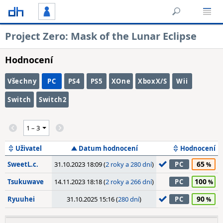
Project Zero: Mask of the Lunar Eclipse
Hodnocení
Všechny
PC
PS4
PS5
XOne
XboxX/S
Wii
Switch
Switch2
Uživatel
Datum hodnocení
Hodnocení
65
SweetL.c.
31.10.2023 18:09 (
2 roky a 280 dní
)
PC
100
Tsukuwave
14.11.2023 18:18 (
2 roky a 266 dní
)
PC
90
Ryuuhei
31.10.2025 15:16 (
280 dní
)
PC