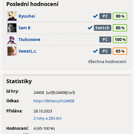
Poslední hodnocení
90
Ryuuhei
PC
80
Sam B
Switch
100
Tsukuwave
PC
65
SweetL.c.
PC
Všechna hodnocení
Statistiky
Id hry:
24458
Odkaz:
http://dbher.cz/h24458
Přidána:
28.10.2023
2 roky a 283 dní
Hodnocení:
4 (65-100 %)