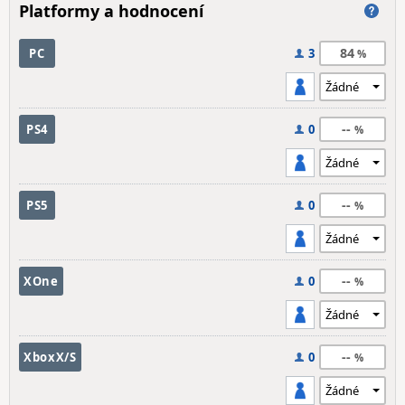
Platformy a hodnocení
84
PC
3
--
PS4
0
--
PS5
0
--
XOne
0
--
XboxX/S
0