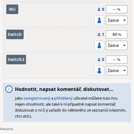
--
Wii
0
80
Switch
1
--
Switch2
0
Hodnotit, napsat komentář, diskutovat…
Jako
zaregistrovaný
a
přihlášený
uživatel můžete tuto hru
nejen ohodnotit, ale také k ní případně napsat komentář,
diskutovat o ní či ji zařadit do některého ze seznamů (vlastním,
chci atd.).