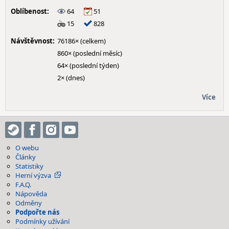
Oblíbenost:
64
51
15
828
Návštěvnost:
76186× (celkem)
860× (poslední měsíc)
64× (poslední týden)
2× (dnes)
Více
O webu
Články
Statistiky
Herní výzva
F.A.Q.
Nápověda
Odměny
Podpořte nás
Podmínky užívání