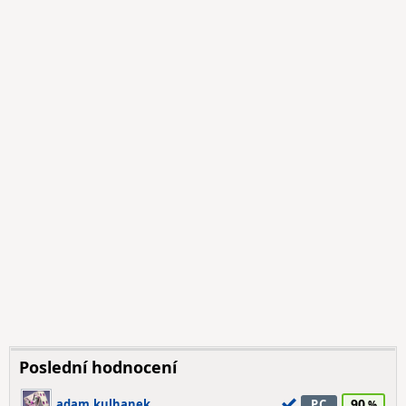
Poslední hodnocení
90
adam.kulhanek
PC