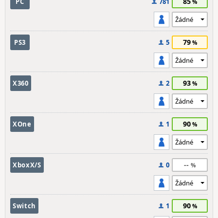
85
PC
781
79
PS3
5
93
X360
2
90
XOne
1
--
XboxX/S
0
90
Switch
1