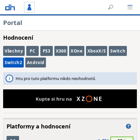
Portal
Hodnocení
Všechny
PC
PS3
X360
XOne
XboxX/S
Switch
Switch2
Android
Hru pro tuto platformu nikdo neohodnotil.
Kupte si hru na
Platformy a hodnocení