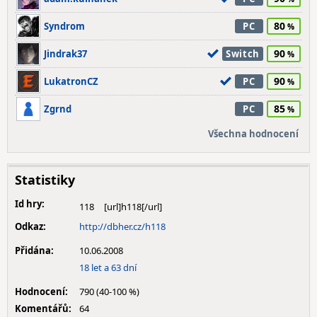
80
Syndrom
PC
90
Jindrak37
Switch
90
LukatronCZ
PC
85
Zgrnd
PC
Všechna hodnocení
Statistiky
Id hry:
118
Odkaz:
http://dbher.cz/h118
Přidána:
10.06.2008
18 let a 63 dní
Hodnocení:
790 (40-100 %)
Komentářů:
64