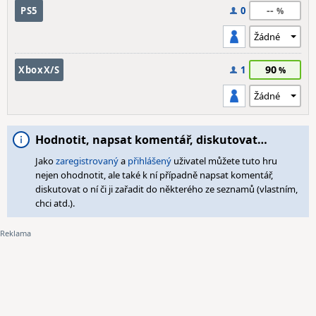
--
PS5
0
90
XboxX/S
1
Hodnotit, napsat komentář, diskutovat…
Jako
zaregistrovaný
a
přihlášený
uživatel můžete tuto hru
nejen ohodnotit, ale také k ní případně napsat komentář,
diskutovat o ní či ji zařadit do některého ze seznamů (vlastním,
chci atd.).