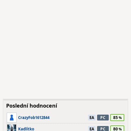
Poslední hodnocení
85
CrazyFob1612844
EA
PC
80
Kadlítko
EA
PC