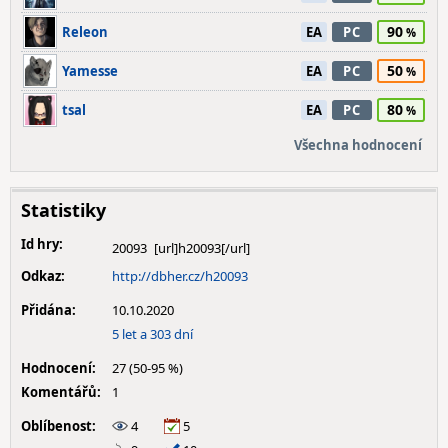
90
Releon
EA
PC
50
Yamesse
EA
PC
80
tsal
EA
PC
Všechna hodnocení
Statistiky
Id hry:
20093
Odkaz:
http://dbher.cz/h20093
Přidána:
10.10.2020
5 let a 303 dní
Hodnocení:
27 (50-95 %)
Komentářů:
1
Oblíbenost:
4
5