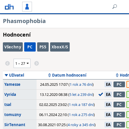
Phasmophobia
Hodnocení
Všechny
PC
PS5
XboxX/S
Uživatel
Datum hodnocení
Hodn
Yamesse
24.05.2025 17:07 (
1 rok a 76 dní
)
EA
PC
Vyrida
13.12.2020 08:38 (
5 let a 239 dní
)
EA
PC
tsal
02.02.2025 23:02 (
1 rok a 187 dní
)
EA
PC
tomuzny
06.11.2024 22:10 (
1 rok a 275 dní
)
EA
PC
SirTennant
30.08.2021 07:25 (
4 roky a 345 dní
)
EA
PC