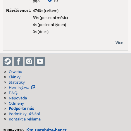
9
10
Návštěvnost:
4740× (celkem)
39× (poslední měsíc)
4× (poslední týden)
0× (dnes)
Více
O webu
Články
Statistiky
Herní výzva
F.A.Q.
Nápověda
Odměny
Podpořte nás
Podmínky užívání
Kontakt a reklama
2008–2026
Tým Databáze-her.cz