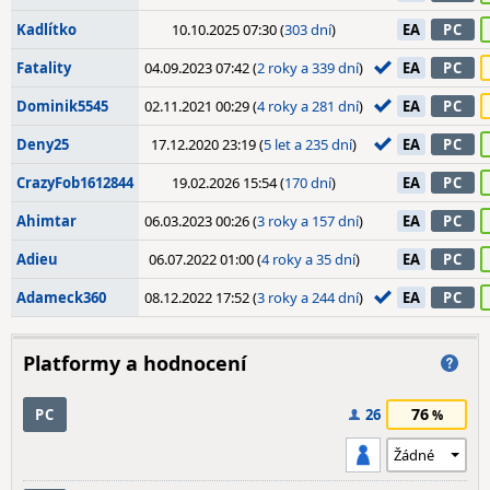
Kadlítko
10.10.2025 07:30 (
303 dní
)
EA
PC
Fatality
04.09.2023 07:42 (
2 roky a 339 dní
)
EA
PC
Dominik5545
02.11.2021 00:29 (
4 roky a 281 dní
)
EA
PC
Deny25
17.12.2020 23:19 (
5 let a 235 dní
)
EA
PC
CrazyFob1612844
19.02.2026 15:54 (
170 dní
)
EA
PC
Ahimtar
06.03.2023 00:26 (
3 roky a 157 dní
)
EA
PC
Adieu
06.07.2022 01:00 (
4 roky a 35 dní
)
EA
PC
Adameck360
08.12.2022 17:52 (
3 roky a 244 dní
)
EA
PC
Platformy a hodnocení
76
PC
26