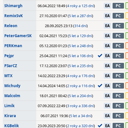
Shimargh
06.04.2022 18:49 (
4 roky a 125 dní
)
EA
PC
RemixSvK
27.10.2020 01:47 (
5 let a 287 dní
)
EA
PC
Releon
28.09.2025 23:13 (
314 dní
)
EA
PC
PeterGamerSK
02.04.2021 15:23 (
5 let a 129 dní
)
EA
PC
PERKman
05.12.2020 01:23 (
5 let a 248 dní
)
EA
PC
Pejpr
25.04.2021 11:24 (
5 let a 106 dní
)
EA
PC
P3arCZ
17.12.2020 23:07 (
5 let a 235 dní
)
EA
PC
MTX
14.02.2022 23:29 (
4 roky a 176 dní
)
EA
PC
Michudy
14.04.2024 14:05 (
2 roky a 116 dní
)
EA
PC
Malcolm
18.01.2021 00:42 (
5 let a 204 dní
)
EA
PC
Limík
07.09.2022 22:49 (
3 roky a 336 dní
)
EA
PC
Kirara
06.07.2021 19:36 (
5 let a 34 dní
)
EA
PC
KGBelik
23.09.2023 20:50 (
2 roky a 320 dní
)
EA
PC