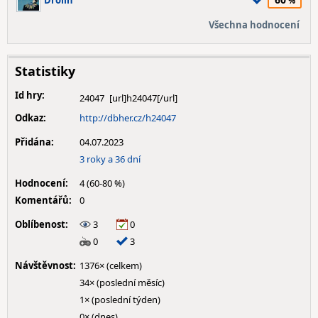
Drolin
Všechna hodnocení
Statistiky
Id hry:
24047
Odkaz:
http://dbher.cz/h24047
Přidána:
04.07.2023
3 roky a 36 dní
Hodnocení:
4 (60-80 %)
Komentářů:
0
Oblíbenost:
3
0
0
3
Návštěvnost:
1376× (celkem)
34× (poslední měsíc)
1× (poslední týden)
0× (dnes)