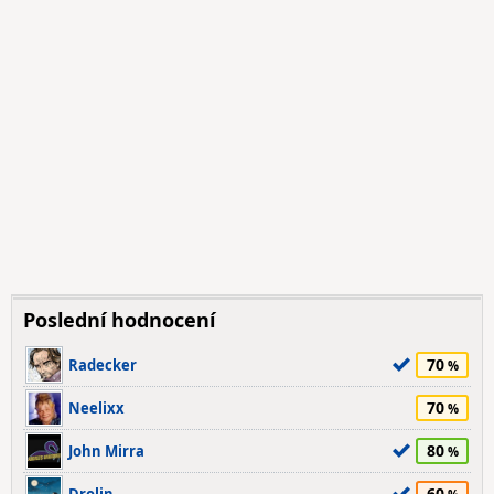
Poslední hodnocení
70
Radecker
70
Neelixx
80
John Mirra
60