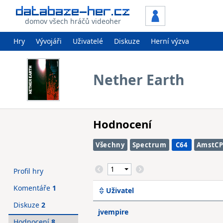
domov všech hráčů videoher
Hry
Vývojáři
Uživatelé
Diskuze
Herní výzva
Nether Earth
Hodnocení
Všechny
Spectrum
C64
AmstC
Profil hry
Komentáře
1
Uživatel
Diskuze
2
jvempire
Hodnocení
8