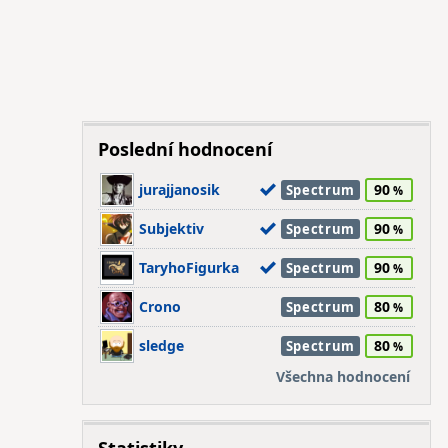
Poslední hodnocení
jurajjanosik
90
Spectrum
Subjektiv
90
Spectrum
TaryhoFigurka
90
Spectrum
Crono
80
Spectrum
sledge
80
Spectrum
Všechna hodnocení