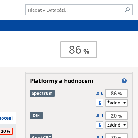
86
Platformy a hodnocení
86
6
Spectrum
20
1
C64
ocení
20
70
1
AmstCPC