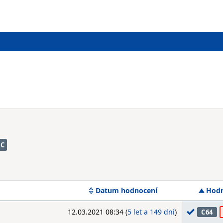
PC
Datum hodnocení
Hodn
12.03.2021 08:34 (
5 let a 149 dní
)
C64