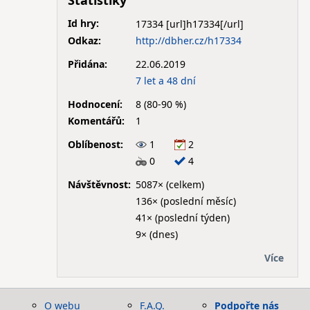
Statistiky
Id hry:
17334
Odkaz:
http://dbher.cz/h17334
Přidána:
22.06.2019
7 let a 48 dní
Hodnocení:
8 (80-90 %)
Komentářů:
1
Oblíbenost:
1
2
0
4
Návštěvnost:
5087× (celkem)
136× (poslední měsíc)
41× (poslední týden)
9× (dnes)
Více
O webu
F.A.Q.
Podpořte nás