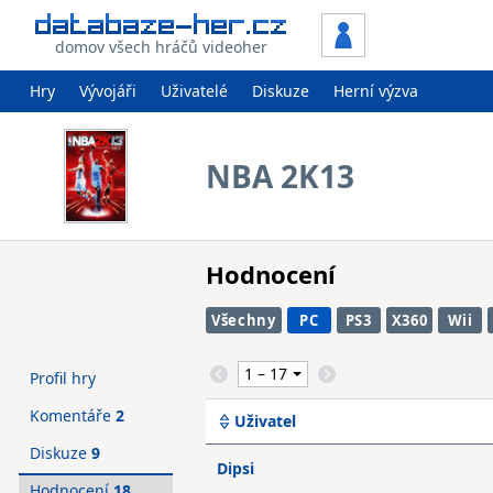
domov všech hráčů videoher
Hry
Vývojáři
Uživatelé
Diskuze
Herní výzva
NBA 2K13
Hodnocení
Všechny
PC
PS3
X360
Wii
Profil hry
Komentáře
2
Uživatel
Diskuze
9
Dipsi
Hodnocení
18