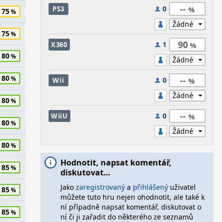
--
0
PS3
75
75
90
1
X360
80
80
--
0
Wii
80
--
0
WiiU
80
80
Hodnotit, napsat komentář,
85
diskutovat…
Jako
zaregistrovaný
a
přihlášený
uživatel
85
můžete tuto hru nejen ohodnotit, ale také k
ní případně napsat komentář, diskutovat o
85
ní či ji zařadit do některého ze seznamů