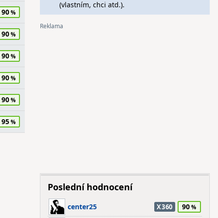
(vlastním, chci atd.).
90
90
90
90
90
95
Poslední hodnocení
center25
90
X360