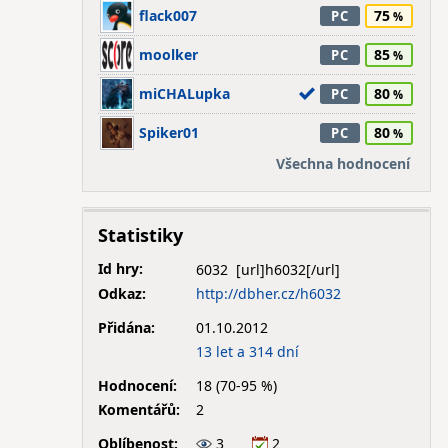
flack007
75
PC
moolker
85
PC
miCHALupka
80
PC
Spiker01
80
PC
Všechna hodnocení
Statistiky
Id hry:
6032
Odkaz:
http://dbher.cz/h6032
Přidána:
01.10.2012
13 let a 314 dní
Hodnocení:
18 (70-95 %)
Komentářů:
2
Oblíbenost:
3
2