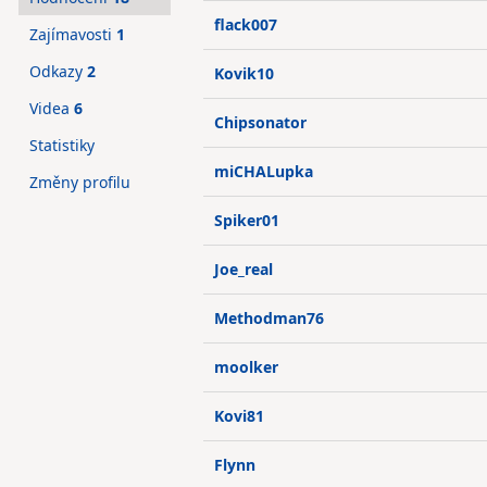
flack007
Zajímavosti
1
Odkazy
2
Kovik10
Videa
6
Chipsonator
Statistiky
miCHALupka
Změny profilu
Spiker01
Joe_real
Methodman76
moolker
Kovi81
Flynn