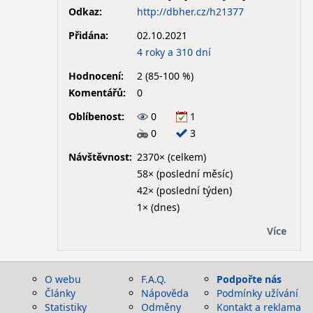
Odkaz:
http://dbher.cz/h21377
Přidána:
02.10.2021
4 roky a 310 dní
Hodnocení:
2 (85-100 %)
Komentářů:
0
Oblíbenost:
0
1
0
3
Návštěvnost:
2370× (celkem)
58× (poslední měsíc)
42× (poslední týden)
1× (dnes)
Více
O webu
F.A.Q.
Podpořte nás
Články
Nápověda
Podmínky užívání
Statistiky
Odměny
Kontakt a reklama