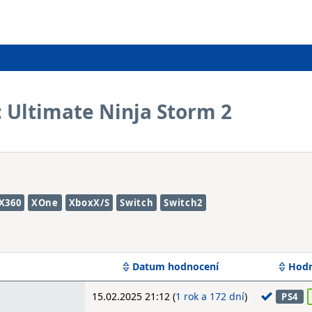
 Ultimate Ninja Storm 2
X360
XOne
XboxX/S
Switch
Switch2
Datum hodnocení
Hodn
15.02.2025 21:12 (
1 rok a 172 dní
)
PS4