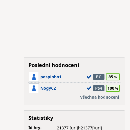
Poslední hodnocení
pospinho1
85
PC
NogyCZ
100
PS4
Všechna hodnocení
Statistiky
Id hry:
21377