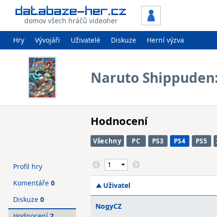
domov všech hráčů videoher
Hry
Vývojáři
Uživatelé
Diskuze
Herní výzva
Naruto Shippuden:
Hodnocení
Všechny
PC
PS3
PS4
PS5
Profil hry
Komentáře
0
Uživatel
Diskuze
0
NogyCZ
Hodnocení
2