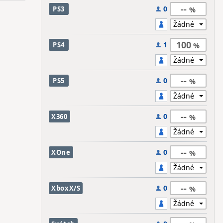
--
0
PS3
100
1
PS4
--
0
PS5
--
0
X360
--
0
XOne
--
0
XboxX/S