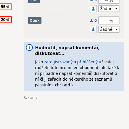
55
20
--
0
Xbox
Hodnotit, napsat komentář,
diskutovat…
Jako
zaregistrovaný
a
přihlášený
uživatel
můžete tuto hru nejen ohodnotit, ale také k
ní případně napsat komentář, diskutovat o
ní či ji zařadit do některého ze seznamů
(vlastním, chci atd.).