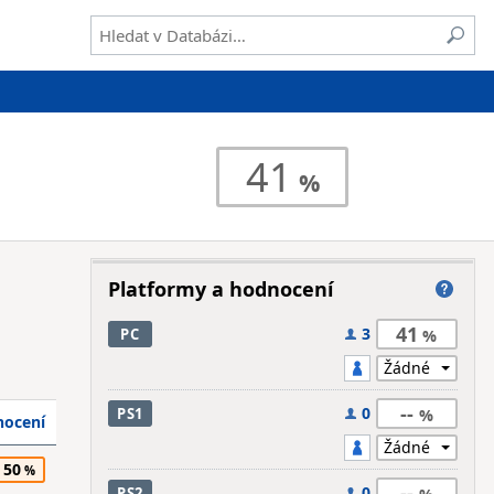
41
Platformy a hodnocení
41
3
PC
--
0
PS1
ocení
50
--
0
PS2