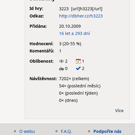
Id hry:
3223
Odkaz:
http://dbher.cz/h3223
Přidána:
20.10.2009
16 let a 293 dní
Hodnocení:
3 (20-55 %)
Komentářů:
1
Oblíbenost:
2
1
0
2
Návštěvnost:
7202× (celkem)
54× (poslední měsíc)
0× (poslední týden)
0× (dnes)
Více
O webu
F.A.Q.
Podpořte nás