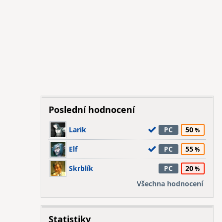
Poslední hodnocení
Larik
50
PC
Elf
55
PC
Skrblík
20
PC
Všechna hodnocení
Statistiky