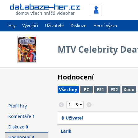
domov všech hráčů videoher
Hry
Vývojáři
Uživatelé
Diskuze
Herní výzva
MTV Celebrity De
Hodnocení
Všechny
PC
PS1
PS2
Xbox
Profil hry
Komentáře
1
Uživatel
Diskuze
0
Larik
Hodnocení
3