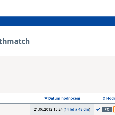
athmatch
Datum hodnocení
Hodn
21.06.2012 15:24 (
14 let a 48 dní
)
PC