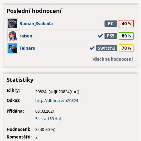
Poslední hodnocení
40
Roman_Svoboda
PC
80
raisen
PS5
70
Tainaru
Switch2
Všechna hodnocení
Statistiky
Id hry:
20824
Odkaz:
http://dbher.cz/h20824
Přidána:
08.03.2021
5 let a 153 dní
Hodnocení:
3 (40-80 %)
Komentářů:
2