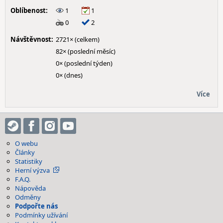
Oblíbenost:
1
1
0
2
Návštěvnost:
2721× (celkem)
82× (poslední měsíc)
0× (poslední týden)
0× (dnes)
Více
O webu
Články
Statistiky
Herní výzva
F.A.Q.
Nápověda
Odměny
Podpořte nás
Podmínky užívání