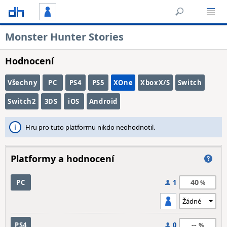
Monster Hunter Stories
Hodnocení
Všechny
PC
PS4
PS5
XOne
XboxX/S
Switch
Switch2
3DS
iOS
Android
Hru pro tuto platformu nikdo neohodnotil.
Platformy a hodnocení
40
PC
1
--
PS4
0