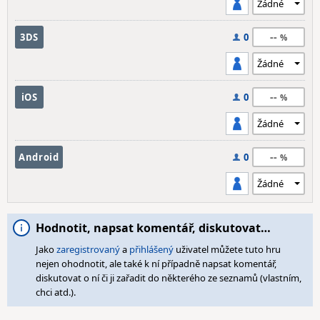
--
3DS
0
--
iOS
0
--
Android
0
Hodnotit, napsat komentář, diskutovat…
Jako
zaregistrovaný
a
přihlášený
uživatel můžete tuto hru
nejen ohodnotit, ale také k ní případně napsat komentář,
diskutovat o ní či ji zařadit do některého ze seznamů (vlastním,
chci atd.).