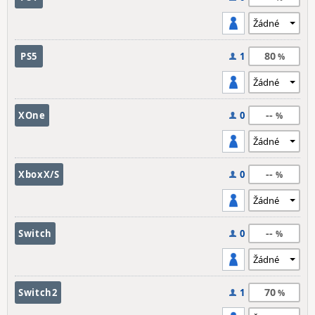
80
PS5
1
--
XOne
0
--
XboxX/S
0
--
Switch
0
70
Switch2
1