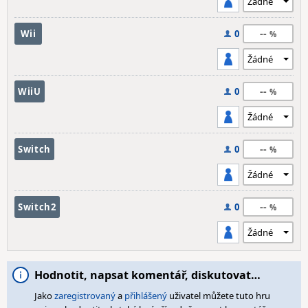
--
Wii
0
--
WiiU
0
--
Switch
0
--
Switch2
0
Hodnotit, napsat komentář, diskutovat…
Jako
zaregistrovaný
a
přihlášený
uživatel můžete tuto hru