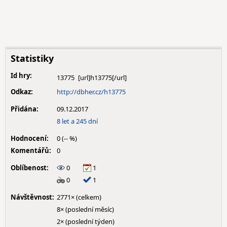
Statistiky
Id hry:
13775
Odkaz:
http://dbher.cz/h13775
Přidána:
09.12.2017
8 let a 245 dní
Hodnocení:
0 (-- %)
Komentářů:
0
Oblíbenost:
0
1
0
1
Návštěvnost:
2771× (celkem)
8× (poslední měsíc)
2× (poslední týden)