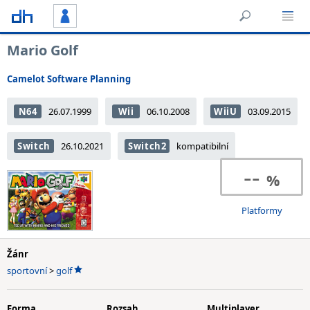
Mario Golf
Camelot Software Planning
N64
26.07.1999
Wii
06.10.2008
WiiU
03.09.2015
Switch
26.10.2021
Switch2
kompatibilní
--
Platformy
Žánr
sportovní
>
golf
Forma
Rozsah
Multiplayer