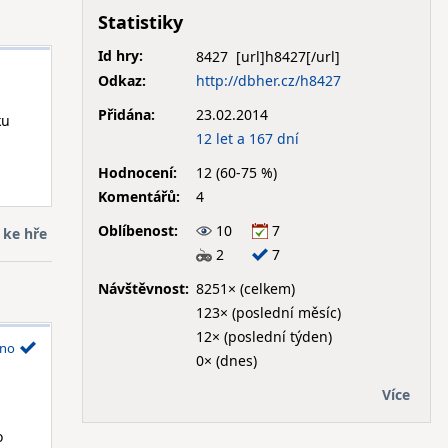
Statistiky
Id hry:
8427
Odkaz:
http://dbher.cz/h8427
Přidána:
23.02.2014
ku
12 let a 167 dní
Hodnocení:
12 (60-75 %)
Komentářů:
4
Oblíbenost:
10
7
 ke hře
2
7
Návštěvnost:
8251× (celkem)
123× (poslední měsíc)
12× (poslední týden)
no
0× (dnes)
Více
o