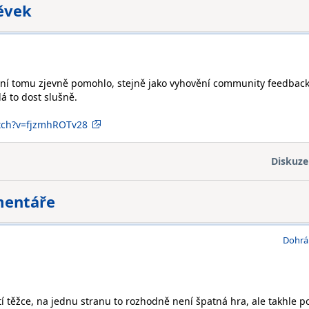
pěvek
žení tomu zjevně pomohlo, stejně jako vyhovění community feedbac
á to dost slušně.
tch?v=fjzmhROTv28
Diskuze
mentáře
Dohrá
 těžce, na jednu stranu to rozhodně není špatná hra, ale takhle p