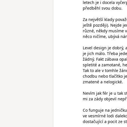
letech je i docela vyčer
předběhl svou dobu.
Za největší klady pova
ještě později). Nejde j
různé, někdy musíme vy
něco ničíme, ubývá nám 
Level design je dobrý, 
je jich málo. Třeba jed
žádný. Fakt zábava opak
spletité a zamotané, h
Tak to ale v tomhle žán
chodbu nebo tlačítko je
zmatené a nelogické.
Nevím jak fér je u tak s
mi za zády objevil nepř
Co funguje na jedničku 
ve vesmírné lodi daleko
dostačující a pocit ze s