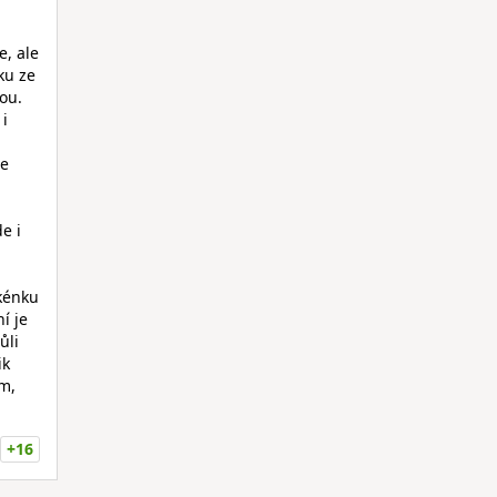
e, ale
ku ze
ou.
 i
je
e i
okénku
í je
ůli
ik
ím,
+16