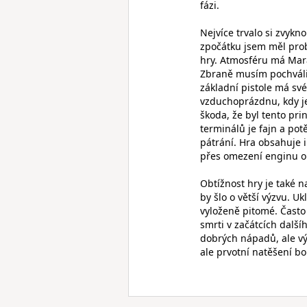
fázi.
Nejvíce trvalo si zvykn
zpočátku jsem měl prob
hry. Atmosféru má Mara
Zbraně musím pochválit.
základní pistole má své
vzduchoprázdnu, kdy je
škoda, že byl tento pr
terminálů je fajn a potě
pátrání. Hra obsahuje i
přes omezení enginu o 
Obtížnost hry je také 
by šlo o větší výzvu. U
vyloženě pitomé. Často 
smrti v začátcích dalš
dobrých nápadů, ale vý
ale prvotní natěšení b