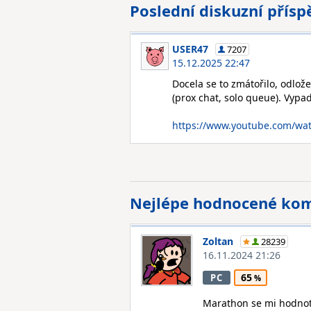
Poslední diskuzní přís
USER47
7207
15.12.2025 22:47
Docela se to zmátořilo, odlo
(prox chat, solo queue). Vypad
https://www.youtube.com/wa
Nejlépe hodnocené ko
Zoltan
28239
16.11.2024 21:26
65
PC
Marathon se mi hodnotí