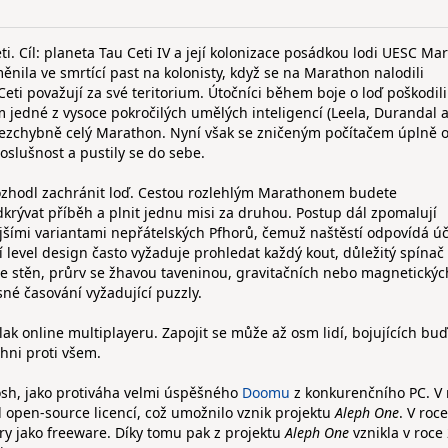
ti. Cíl: planeta Tau Ceti IV a její kolonizace posádkou lodi UESC Ma
ěnila ve smrtící past na kolonisty, když se na Marathon nalodili
ti považují za své teritorium. Útočníci během boje o loď poškodili 
em jedné z vysoce pokročilých umělých inteligencí (Leela, Durandal 
bezchybně celý Marathon. Nyní však se zničeným počítačem úplně 
oslušnost a pustily se do sebe.
 rozhodl zachránit loď. Cestou rozlehlým Marathonem budete
krývat příběh a plnit jednu misi za druhou. Postup dál zpomalují
nějšími variantami nepřátelských Pfhorů, čemuž naštěstí odpovídá ú
 level design často vyžaduje prohledat každý kout, důležitý spína
 se stěn, průrv se žhavou taveninou, gravitačních nebo magnetických
sné časování vyžadující puzzly.
vlak online multiplayeru. Zapojit se může až osm lidí, bojujících buď
hni proti všem.
osh, jako protiváha velmi úspěšného
Doomu
z konkurenčního PC. V 
d open-source licencí, což umožnilo vznik projektu
Aleph One
. V roc
hry jako freeware. Díky tomu pak z projektu
Aleph One
vznikla v roce