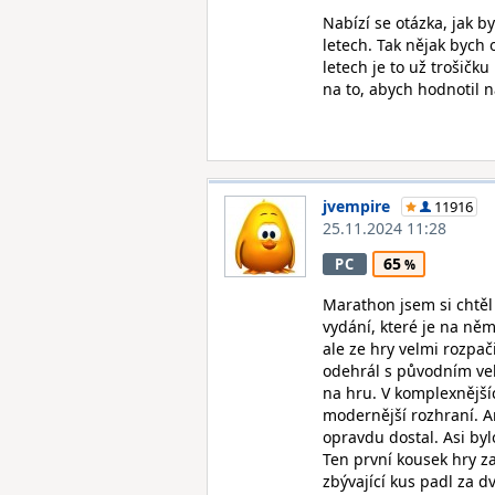
Nabízí se otázka, jak 
letech. Tak nějak bych 
letech je to už trošičku
na to, abych hodnotil
jvempire
11916
25.11.2024 11:28
65
PC
Marathon jsem si chtěl
vydání, které je na ně
ale ze hry velmi rozpač
odehrál s původním ve
na hru. V komplexnější
modernější rozhraní. A
opravdu dostal. Asi byl
Ten první kousek hry z
zbývající kus padl za 