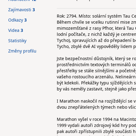
Zajímavosti
3
Rok: 2794. Místo: solární systém Tau Ce
Odkazy
3
Během chvíle se vcelku rutinní mise zm
mimozemšťané z rasy Pfhor, která Tau Ce
Videa
3
lodní počítače, z nichž každý je centr
Tycho), spravujících až do přepadení 
Statistiky
Tycho, zbylé dvě AI vypověděly lidem p
Změny profilu
Jste bezpečnostní důstojník, který se
prostřednictvím textových terminálů od
přestřelky se stále silnějšími a počet
vašeho rostoucího arzenálu. Nelineární
být kdekoli. Překážky typu sjíždějících
by vás neměly zastavit, stejně jako pře
I Marathon naskočil na rozjíždějící se 
dvou znepřátelených týmech nebo všic
Marathon vyšel v roce 1994 na Macint
1999 vydali autoři zdrojový kód hry po
pak autoři zpřístupnili zbylé součásti 