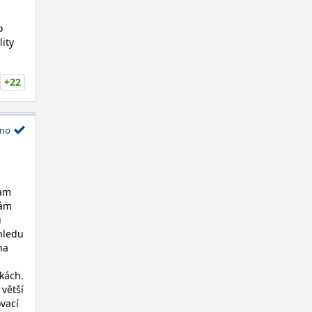
o
lity
+22
no
eam
mám
ů
hledu
na
čkách.
 větší
vací