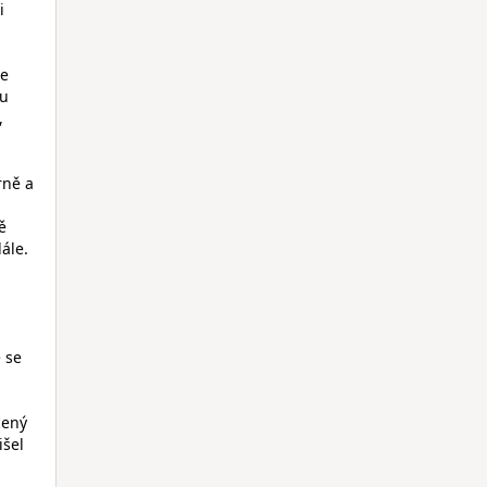
i
le
ou
,
rně a
ě
ále.
e se
cený
išel