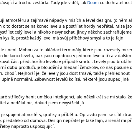
pávající a trochu zestárla. Tady jde vidět, jak
Doom
co do hratelnost
žuji atmosféru a zajímavé nápady v misích a level designu (o něm a
en o to dostat se na konec levelu a postřílet hordy nepřátel. Mise js
střílet celý level a nikoho nevynechat, jindy někoho zachraňujeme
kyslík, prostě každý level má svůj příběhový smysl a to je fajn.
ale i není. Mohou za to ukládací terminály, které jsou rozesety mize
en ke konci levelu, pak jsou najednou v jednom levelu tři a v dalším
ovat část předchozího levelu v případě smrti... Levely jsou brutáln
erní dobu prodlužuje bloudění a hledání čehokoliv, co nás posune d
ru chodí. Nejhorší je, že levely jsou dost tmavé, takže přehlédnout
 úplně normální. Zábavnost levelů kolísá, některé jsou super, jiné
taré střílečky hanit umělou inteligenci, ale několikrát se mi stalo, ž
ítel a nedělal nic, dokud jsem nevystřelil já.
je spojení atmosféry, grafiky a příběhu. Opravdu jsem se cítil ztra
, předaleko od domova. Design nepřátel je také fajn, arsenál mi př
třelby naprosto uspokojující.