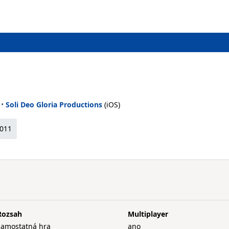
•
Soli Deo Gloria Productions
(iOS)
2011
Rozsah
Multiplayer
samostatná hra
ano