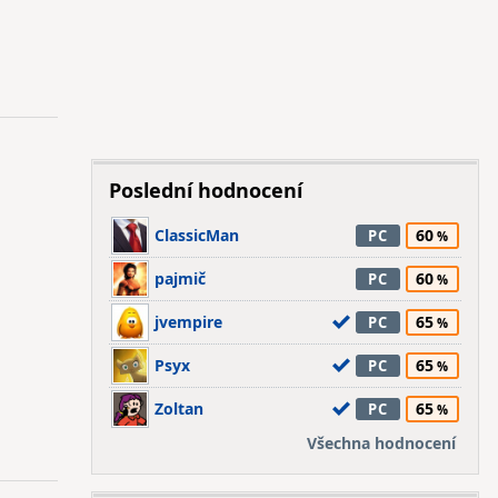
Poslední hodnocení
ClassicMan
60
PC
pajmič
60
PC
jvempire
65
PC
Psyx
65
PC
Zoltan
65
PC
Všechna hodnocení