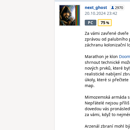
next_ghost
2970
20.10.2024 23:42
75
PC
Za vámi zavřené dveře 
zprávou od palubního 
záchranu kolonizační 
Marathon je klon
Doo
shrnout technické možn
nových prvků, které byl
realistické nabíjení zb
úkoly, které si přečte
map.
Mimozemská armáda se 
Nepřátelé nejsou příliš
dovedou vás pronásled
za vámi, když to nejmé
Arzenál zbraní mohl být