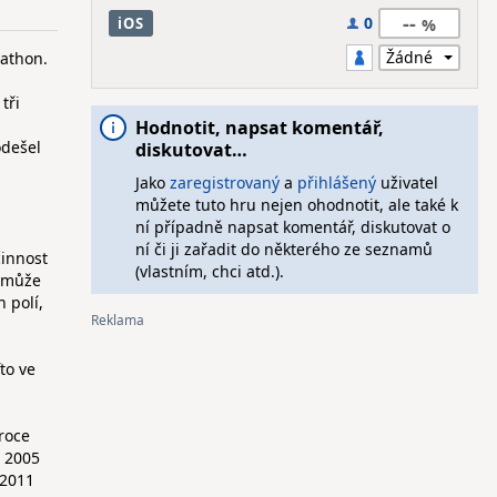
--
0
iOS
rathon.
tři
a
Hodnotit, napsat komentář,
odešel
diskutovat…
Jako
zaregistrovaný
a
přihlášený
uživatel
můžete tuto hru nejen ohodnotit, ale také k
ní případně napsat komentář, diskutovat o
ní či ji zařadit do některého ze seznamů
činnost
(vlastním, chci atd.).
č může
 polí,
to ve
roce
e 2005
 2011