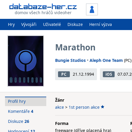
domov všech hráčů videoher
Hry
Vývojáři
Uživatelé
Diskuze
Herní výzva
Marathon
Bungie Studios
•
Aleph One Team
(PC)
21.12.1994
07.07.
PC
iOS
Žánr
Profil hry
akce
>
1st person akce
Komentáře
4
Diskuze
26
Forma
freeware (dříve placená hra)
Hodnocení
12