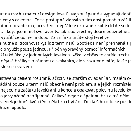
out na trochu matoucí design levelů. Nejsou špatné a vypadají dobř
lémy s orientací. To se postupně zlepšilo a tím dost pomohlo zážit
thon povedenou, prostředí, nepřátelé i zbraně k sobě dobře sedn
 I když jsem měl své favority, tak jsou všechny dobře použitelné a
 využití celou herní dobu. Za zmínku určitě stojí level ve
 nutné si doplňovat kyslík z terminálů. Spotřeba není přehnaná a 
incip využit pouze jednou. Příběh vyprávěný pomocí informačních
ší také úkoly v jednotlivých levelech. Ačkoliv občas to chtělo trochu
 nějaké hrátky s plošinami a skákáním, ale v rozumné míře, takže jd
slušné osvěžení.
nastavena celkem rozumně, ačkoliv se starším ovládání a v malém 
kládání pouze u terminálů obecně není problém, ale jejich rozmístěn
nejsou na začátku levelů ani u konce a opakovat polovinu levelu kv
ího je vyloženě nepříjemné. Celkově nejde o špatnou hru a má někol
sledek je horší kvůli těm několika chybám. Do dalšího dílu se pust
ohužel opadlo.