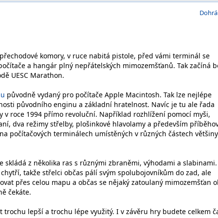
Dohrá
přechodové komory, v ruce nabitá pistole, před vámi terminál se
počítače a hangár plný nepřátelských mimozemšťanů. Tak začíná b
lodě UESC Marathon.
mu
původně vydaný pro počítače Apple Macintosh. Tak lze nejlépe
osti původního enginu a základní hratelnost. Navíc je tu ale řada
y v roce 1994 přímo revoluční. Například rozhlížení pomocí myši,
raní, dva režimy střelby, plošinkové hlavolamy a především příběho
te na počítačových terminálech umístěných v různých částech většiny
skládá z několika ras s různými zbraněmi, výhodami a slabinami.
 chytří, takže střelci občas pálí svým spolubojovníkům do zad, ale
ovat přes celou mapu a občas se nějaký zatoulaný mimozemšťan o
ně čekáte.
 trochu lepší a trochu lépe využitý. I v závěru hry budete celkem č