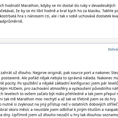
bych hodnotil Marathon, kdyby se mi dostal do ruky v devadesátých
očekával, že by se mi líbil hodně a bral bych ho za klasiku. Takhle p
 kostrbatá hra s nánosem rzi, ale i tak v sobě uchovává dostatek kva
 nadprůměrně.
Dohrá
 zahrát už dlouho. Nejprve originál, pak source port a nakonec St
m postavené. Ale pořád nějak nebyla to správná nálada. Nakonec 
ité pocity. Po spuštění a nějaké základní konfiguraci jsem pár level
lkým HUDem, pro zachování atmosféry a vyzkoušení původního ná
ch levelech to ovšem začalo být málo přehledné a tak jsem přepul 
ni tak mě Marathon moc nechytl a až tak ve třetině jsem se do hry
o nutné si zvyknout na jiný přístup než v ostatních dobových stříle
abral skoro měsíc a neustále jsem odbíhal k jiným titulům a naopak
dva dny. Upřímně jsem už dlouho nezažil u hry tak dlouhou seznamo