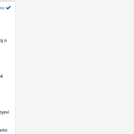
no
oj o
vé
bjeví
asto