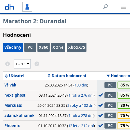
Marathon 2: Durandal
Hodnocení
Všechny
PC
X360
XOne
XboxX/S
Uživatel
Datum hodnocení
Hodnocen
85
Všivák
26.03.2026 14:51 (
133 dní
)
PC
85
next_ghost
03.11.2024 20:48 (
1 rok a 276 dní
)
PC
80
Marcusss
26.04.2024 23:25 (
2 roky a 102 dní
)
PC
75
adam.kulhanek
01.11.2024 18:57 (
1 rok a 278 dní
)
PC
75
Phoenix
01.10.2012 10:32 (
13 let a 312 dní
)
PC