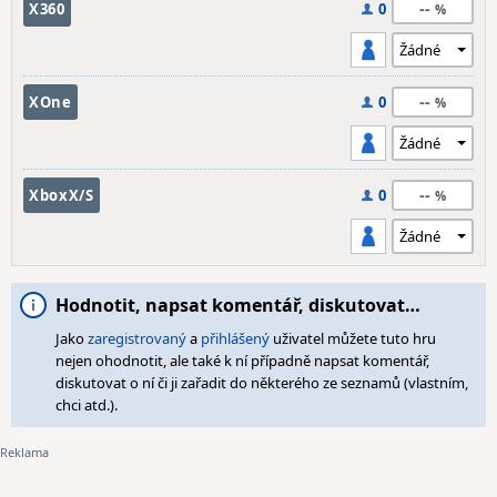
--
X360
0
--
XOne
0
--
XboxX/S
0
Hodnotit, napsat komentář, diskutovat…
Jako
zaregistrovaný
a
přihlášený
uživatel můžete tuto hru
nejen ohodnotit, ale také k ní případně napsat komentář,
diskutovat o ní či ji zařadit do některého ze seznamů (vlastním,
chci atd.).