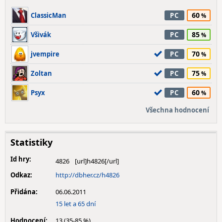
60
ClassicMan
PC
85
Všivák
PC
70
jvempire
PC
75
Zoltan
PC
60
Psyx
PC
Všechna hodnocení
Statistiky
Id hry:
4826
Odkaz:
http://dbher.cz/h4826
Přidána:
06.06.2011
15 let a 65 dní
Hodnocení:
13 (35-85 %)