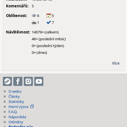
Komentářů:
5
Oblíbenost:
6
5
1
7
Návštěvnost:
14079× (celkem)
46× (poslední měsíc)
0× (poslední týden)
0× (dnes)
Více
O webu
Články
Statistiky
Herní výzva
F.A.Q.
Nápověda
Odměny