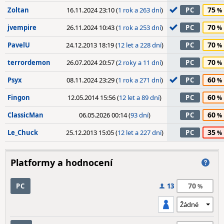
75
Zoltan
16.11.2024 23:10 (
1 rok a 263 dní
)
PC
70
jvempire
26.11.2024 10:43 (
1 rok a 253 dní
)
PC
70
PavelU
24.12.2013 18:19 (
12 let a 228 dní
)
PC
70
terrordemon
26.07.2024 20:57 (
2 roky a 11 dní
)
PC
60
Psyx
08.11.2024 23:29 (
1 rok a 271 dní
)
PC
60
Fingon
12.05.2014 15:56 (
12 let a 89 dní
)
PC
60
ClassicMan
06.05.2026 00:14 (
93 dní
)
PC
35
Le_Chuck
25.12.2013 15:05 (
12 let a 227 dní
)
PC
Platformy a hodnocení
70
PC
13