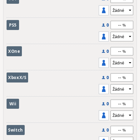
--
PS5
0
--
XOne
0
--
XboxX/S
0
--
Wii
0
--
Switch
0