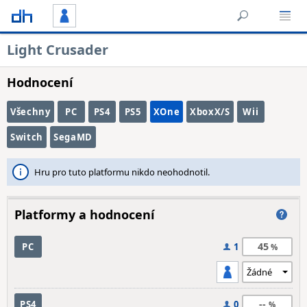
Light Crusader
Hodnocení
Všechny
PC
PS4
PS5
XOne
XboxX/S
Wii
Switch
SegaMD
Hru pro tuto platformu nikdo neohodnotil.
Platformy a hodnocení
45
PC
1
--
PS4
0