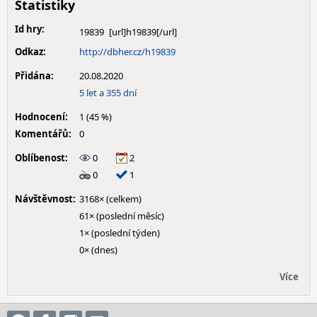
Statistiky
Id hry:
19839
Odkaz:
http://dbher.cz/h19839
Přidána:
20.08.2020
5 let a 355 dní
Hodnocení:
1 (45 %)
Komentářů:
0
Oblíbenost:
0
2
0
1
Návštěvnost:
3168× (celkem)
61× (poslední měsíc)
1× (poslední týden)
0× (dnes)
Více