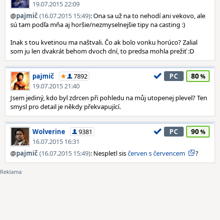
19.07.2015 22:09
@
pajmič
(16.07.2015 15:49)
: Ona sa už na to nehodí ani vekovo, ale
sú tam podľa mňa aj horšie/nezmyselnejšie tipy na casting :)
Inak s tou kvetinou ma naštvali. Čo ak bolo vonku horúco? Zalial
som ju len dvakrát behom dvoch dní, to predsa mohla prežiť :D
80
pajmič
7892
PC
19.07.2015 21:40
Jsem jediný, kdo byl zdrcen při pohledu na můj utopenej plevel? Ten
smysl pro detail je někdy překvapující.
90
Wolverine
9381
PC
16.07.2015 16:31
@
pajmič
(16.07.2015 15:49)
: Nespletl sis
červen s červencem
?