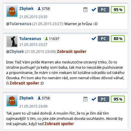
Zbyisek
3758
95
PC
21.05.2015 23:35
@
Tulareanus
(21.05.2015 23:27)
: Warren je hrůza :-D
80
Tulareanus
11637
PC
21.05.2015 23:27
@
Zbyisek
(21.05.2015 23:09)
:
btw: Tiež Vám príde Warren ako neskutočne otravný trtko, čo to
strašne pushuje? Ja keby som baba, tak ma to neustále pushovanie
a pripomínanie, že mám s ním niekam ísť totálne odradilo od takého
človeka. Pri tom ako ho nemám rád, som nemal vôbec dôvod váhať,
či
:D
Zbyisek
3758
95
PC
21.05.2015 23:09
Tak jsem to už také dohrál. A musím říct, že to je čím dál tím
zajímavější! S tím, co jste zde zmiňovali docela souhlasím. Akorát by
mě zajímalo, když teď