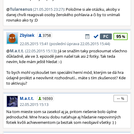
@
Tulareanus
(21.05.2015 23:27)
: Položme si ale otázku, akoby v
danej chvíli reagovali osoby ženského pohlavia a či by to vnímali
rovnako ako ty :D
Zbyisek
3758
95
PC
22.05.2015 15:41 (poslední úprava 22.05.2015 15:44)
@
M.a.t.t.
(22.05.2015 15:13)
: Já se snažím taky prozkoumat všechno
důkladně, ale ve 3. epizodě jsem našel tak asi 2 fotky. Tak teda
nevím, kde mám ještě hledat :-)
To bych mohl vyzkoušet ten speciální herní mód, kterým se dá hra
údajně prolézt a neovlivnit rozhodnutí... máte s tím zkušenost? Kde
to aktivuju?
--
M.a.t.t.
16593
22.05.2015 15:13
Na tom mieste som sa zasekol aj ja, pritom riešenie bolo úplne
jednoduché. Mne hraciu dobu naťahuje aj hľadanie nepovinných
fotiek kvôli achievementom (a beztak som neobjavil všetky :) )