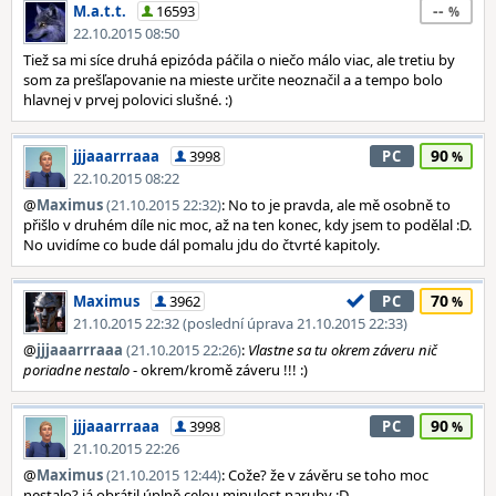
--
M.a.t.t.
16593
22.10.2015 08:50
Tiež sa mi síce druhá epizóda páčila o niečo málo viac, ale tretiu by
som za prešľapovanie na mieste určite neoznačil a a tempo bolo
hlavnej v prvej polovici slušné. :)
90
jjjaaarrraaa
3998
PC
22.10.2015 08:22
@
Maximus
(21.10.2015 22:32)
: No to je pravda, ale mě osobně to
přišlo v druhém díle nic moc, až na ten konec, kdy jsem to podělal :D.
No uvidíme co bude dál pomalu jdu do čtvrté kapitoly.
70
Maximus
3962
PC
21.10.2015 22:32 (poslední úprava 21.10.2015 22:33)
@
jjjaaarrraaa
(21.10.2015 22:26)
:
Vlastne sa tu okrem záveru nič
poriadne nestalo
- okrem/kromě záveru !!! :)
90
jjjaaarrraaa
3998
PC
21.10.2015 22:26
@
Maximus
(21.10.2015 12:44)
: Cože? že v závěru se toho moc
nestalo? já obrátil úplně celou minulost naruby :D