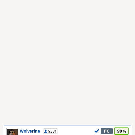
90
Wolverine
9381
PC