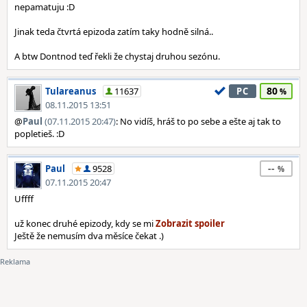
nepamatuju :D
Jinak teda čtvrtá epizoda zatím taky hodně silná..
A btw Dontnod teď řekli že chystaj druhou sezónu.
80
Tulareanus
11637
PC
08.11.2015 13:51
@
Paul
(07.11.2015 20:47)
: No vidíš, hráš to po sebe a ešte aj tak to
popletieš. :D
--
Paul
9528
07.11.2015 20:47
Uffff
už konec druhé epizody, kdy se mi
Ještě že nemusím dva měsíce čekat .)