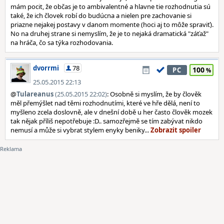
mám pocit, že občas je to ambivalentné a hlavne tie rozhodnutia sú
také, že ich človek robí do budúcna a nielen pre zachovanie si
priazne nejakej postavy v danom momente (hoci aj to môže spraviť).
No na druhej strane si nemyslím, že je to nejaká dramatická "záťaž"
na hráča, čo sa týka rozhodovania.
dvorrmi
78
100
PC
25.05.2015 22:13
@
Tulareanus
(25.05.2015 22:02)
: Osobně si myslím, že by člověk
měl přemýšlet nad těmi rozhodnutími, které ve hře dělá, není to
myšleno zcela doslovně, ale v dnešní době u her často člověk mozek
tak nějak příliš nepotřebuje :D.. samozřejmě se tím zabývat nikdo
nemusí a může si vybrat stylem enyky beniky...