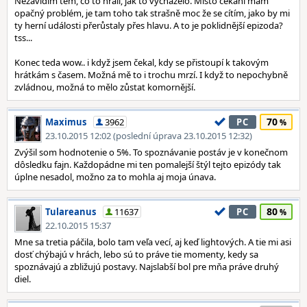
Nezávidím těm, co to hráli, jak to vycházelo. Místo čekání mám
opačný problém, je tam toho tak strašně moc že se cítím, jako by mi
ty herní události přerůstaly přes hlavu. A to je poklidnější epizoda?
tss...
Konec teda wow.. i když jsem čekal, kdy se přistoupí k takovým
hrátkám s časem. Možná mě to i trochu mrzí. I když to nepochybně
zvládnou, možná to mělo zůstat komornější.
70
Maximus
3962
PC
23.10.2015 12:02 (poslední úprava 23.10.2015 12:32)
Zvýšil som hodnotenie o 5%. To spoznávanie postáv je v konečnom
dôsledku fajn. Každopádne mi ten pomalejší štýl tejto epizódy tak
úplne nesadol, možno za to mohla aj moja únava.
80
Tulareanus
11637
PC
22.10.2015 15:37
Mne sa tretia páčila, bolo tam veľa vecí, aj keď lightových. A tie mi asi
dosť chýbajú v hrách, lebo sú to práve tie momenty, kedy sa
spoznávajú a zbližujú postavy. Najslabší bol pre mňa práve druhý
diel.