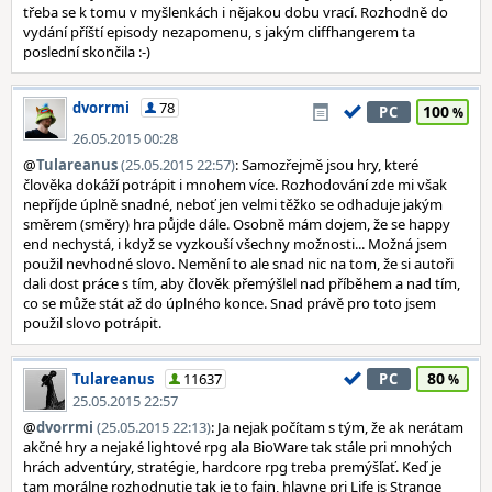
třeba se k tomu v myšlenkách i nějakou dobu vrací. Rozhodně do
vydání příští episody nezapomenu, s jakým cliffhangerem ta
poslední skončila :-)
dvorrmi
78
100
PC
26.05.2015 00:28
@
Tulareanus
(25.05.2015 22:57)
: Samozřejmě jsou hry, které
člověka dokáží potrápit i mnohem více. Rozhodování zde mi však
nepříjde úplně snadné, neboť jen velmi těžko se odhaduje jakým
směrem (směry) hra půjde dále. Osobně mám dojem, že se happy
end nechystá, i když se vyzkouší všechny možnosti... Možná jsem
použil nevhodné slovo. Nemění to ale snad nic na tom, že si autoři
dali dost práce s tím, aby člověk přemýšlel nad příběhem a nad tím,
co se může stát až do úplného konce. Snad právě pro toto jsem
použil slovo potrápit.
80
Tulareanus
11637
PC
25.05.2015 22:57
@
dvorrmi
(25.05.2015 22:13)
: Ja nejak počítam s tým, že ak nerátam
akčné hry a nejaké lightové rpg ala BioWare tak stále pri mnohých
hrách adventúry, stratégie, hardcore rpg treba premýšľať. Keď je
tam morálne rozhodnutie tak je to fajn, hlavne pri Life is Strange