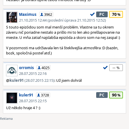
70
Maximus
3962
PC
21.10.2015 12:44 (poslední úprava 21.10.2015 12:52)
S touto epizódou som mal menší problém. Vlastne sa tu okrem
záveru nič poriadne nestalo a prišlo mi to len ako prešlapovanie na
mieste. U mňa zatiaľ najslabšia epizóda a skoro som na nej zaspal :)
V pozornosti ma udržiavala len tá šteklivejšia atmosféra :D (bazén,
bozk, spoločná posteľ atď.)
--
orromis
4025
28.07.2015 22:16
@
kuler91
(28.07.2015 22:15)
: Už jsem dohrál
90
kuler91
3728
PC
28.07.2015 22:15
Už někdo hraje 4 ? :)