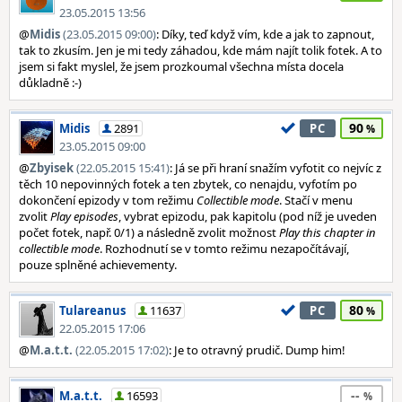
23.05.2015 13:56
@
Midis
(23.05.2015 09:00)
: Díky, teď když vím, kde a jak to zapnout,
tak to zkusím. Jen je mi tedy záhadou, kde mám najít tolik fotek. A to
jsem si fakt myslel, že jsem prozkoumal všechna místa docela
důkladně :-)
90
Midis
2891
PC
23.05.2015 09:00
@
Zbyisek
(22.05.2015 15:41)
: Já se při hraní snažím vyfotit co nejvíc z
těch 10 nepovinných fotek a ten zbytek, co nenajdu, vyfotím po
dokončení epizody v tom režimu
Collectible mode
. Stačí v menu
zvolit
Play episodes
, vybrat epizodu, pak kapitolu (pod níž je uveden
počet fotek, např. 0/1) a následně zvolit možnost
Play this chapter in
collectible mode
. Rozhodnutí se v tomto režimu nezapočítávají,
pouze splněné achievementy.
80
Tulareanus
11637
PC
22.05.2015 17:06
@
M.a.t.t.
(22.05.2015 17:02)
: Je to otravný prudič. Dump him!
--
M.a.t.t.
16593