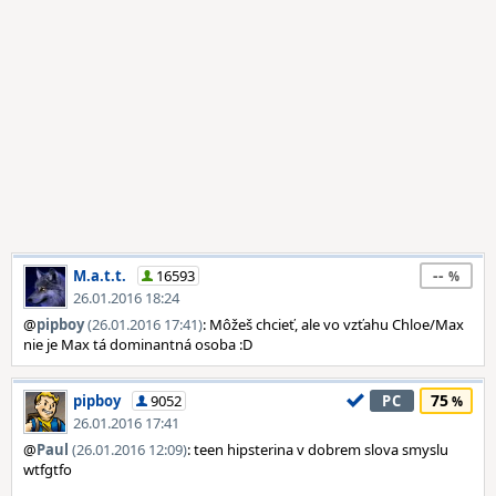
--
M.a.t.t.
16593
26.01.2016 18:24
@
pipboy
(26.01.2016 17:41)
: Môžeš chcieť, ale vo vzťahu Chloe/Max
nie je Max tá dominantná osoba :D
75
pipboy
9052
PC
26.01.2016 17:41
@
Paul
(26.01.2016 12:09)
: teen hipsterina v dobrem slova smyslu
wtfgtfo