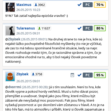
70
Maximus
3962
PC
26.05.2015 10:23
91%? Tak zatiaľ najlepšia epizóda vravíte? :)
80
Tulareanus
11637
PC
26.05.2015 09:31
@
Zbyisek
(26.05.2015 09:01)
: Na druhej strane to nie je hra, kde sú
nejaké ťažko pochopiteľné filozofické myšlienky (to nie je výčitka),
ale zas to má tebou spomínané hraničné situácie, kedy sa napr.
človek rozhoduje medzi tým, čo je racionálne správne a tým, čo je
emocionálne vhodné na to, aby ti bol nejaký človek povedzme
naklonený.
Zbyisek
3758
95
PC
26.05.2015 09:01
@
dvorrmi
(26.05.2015 00:28)
: Já s tím souhlasím. Není to hra, kde
člověk vypne a pokosí hordy vetřelců. Musí u toho dávat pozor,
přemýšlet a uvažovat. Stejně jako jsou filmy, které můžou být
zábavné ale nevyžadují moc pozornosti. Pak jsou filmy, které
vyžadují pozornost a i po skončení vám zůstanou v hlavě. A to je na
této hře fajn, má to atmosféru i příběh, který si člověk zapamatuje a