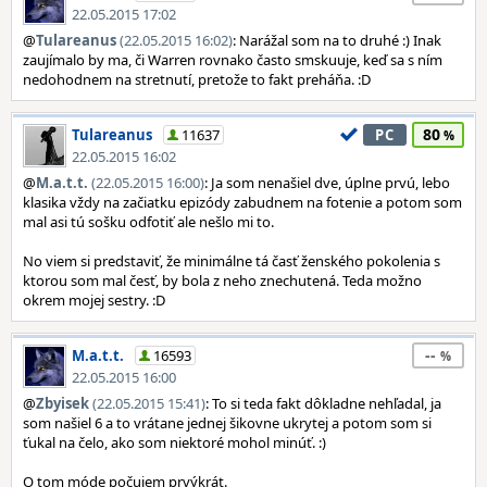
22.05.2015 17:02
@
Tulareanus
(22.05.2015 16:02)
: Narážal som na to druhé :) Inak
zaujímalo by ma, či Warren rovnako často smskuuje, keď sa s ním
nedohodnem na stretnutí, pretože to fakt preháňa. :D
80
Tulareanus
11637
PC
22.05.2015 16:02
@
M.a.t.t.
(22.05.2015 16:00)
: Ja som nenašiel dve, úplne prvú, lebo
klasika vždy na začiatku epizódy zabudnem na fotenie a potom som
mal asi tú sošku odfotiť ale nešlo mi to.
No viem si predstaviť, že minimálne tá časť ženského pokolenia s
ktorou som mal česť, by bola z neho znechutená. Teda možno
okrem mojej sestry. :D
--
M.a.t.t.
16593
22.05.2015 16:00
@
Zbyisek
(22.05.2015 15:41)
: To si teda fakt dôkladne nehľadal, ja
som našiel 6 a to vrátane jednej šikovne ukrytej a potom som si
ťukal na čelo, ako som niektoré mohol minúť. :)
O tom móde počujem prvýkrát.