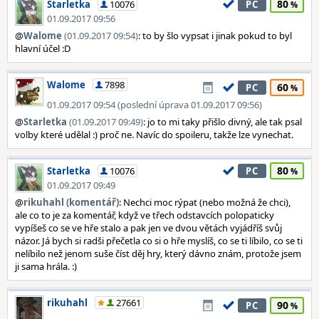
80
Starletka
10076
PC
01.09.2017 09:56
@
Walome
(01.09.2017 09:54)
: to by šlo vypsat i jinak pokud to byl
hlavní účel :D
Walome
7898
60
PC
01.09.2017 09:54 (poslední úprava 01.09.2017 09:56)
@
Starletka
(01.09.2017 09:49)
: jo to mi taky přišlo divný, ale tak psal
volby které udělal :) proč ne. Navíc do spoileru, takže lze vynechat.
80
Starletka
10076
PC
01.09.2017 09:49
@
rikuhahl (komentář)
: Nechci moc rýpat (nebo možná že chci),
ale co to je za komentář, když ve třech odstavcích polopaticky
vypíšeš co se ve hře stalo a pak jen ve dvou větách vyjádříš svůj
názor. Já bych si radši přečetla co si o hře myslíš, co se ti líbilo, co se ti
nelíbilo než jenom suše číst děj hry, který dávno znám, protože jsem
ji sama hrála. :)
rikuhahl
27661
90
PC