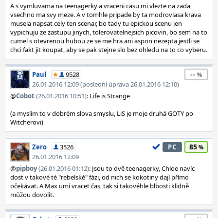
A s vymluvama na teenagerky a vraceni casu mi vlezte na zada,
vsechno ma svy meze. A v tomhle pripade by ta modrovlasa krava
musela napsat cely ten scenar, bo tady tu epickou scenu jen
vypichuju ze zastupu jinych, tolerovatelnejsich picovin, bo sem na to
cumel s otevrenou hubou ze se me hra ani aspon nezepta jestli se
chci fakt jit koupat, aby se pak stejne slo bez ohledu na to co vyberu.
--
Paul
9528
26.01.2016 12:09 (poslední úprava 26.01.2016 12:10)
@
Cobot
(26.01.2016 10:51)
: Life is Strange
(a myslím to v dobrém slova smyslu, LiS je moje druhá GOTY po
Witcherovi)
85
Zero
3526
PC
26.01.2016 12:09
@
pipboy
(26.01.2016 01:12)
: Jsou to dvě teenagerky, Chloe navíc
dost v takové té "rebelské" fázi, od nich se kokotiny dají přímo
očekávat. A Max umí vracet čas, tak si takovéhle blbosti klidně
můžou dovolit.