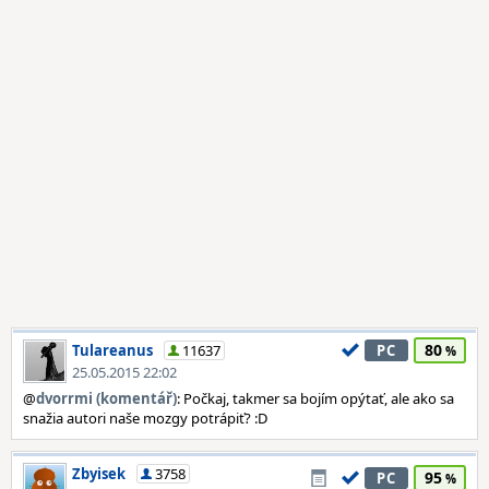
80
Tulareanus
11637
PC
25.05.2015 22:02
@
dvorrmi (komentář)
: Počkaj, takmer sa bojím opýtať, ale ako sa
snažia autori naše mozgy potrápiť? :D
Zbyisek
3758
95
PC