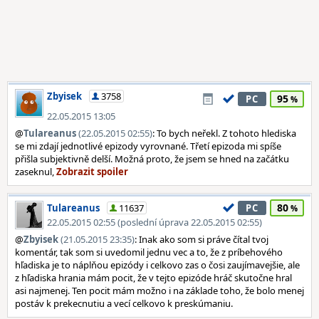
Zbyisek
3758
95
PC
22.05.2015 13:05
@
Tulareanus
(22.05.2015 02:55)
: To bych neřekl. Z tohoto hlediska
se mi zdají jednotlivé epizody vyrovnané. Třetí epizoda mi spíše
přišla subjektivně delší. Možná proto, že jsem se hned na začátku
zaseknul,
80
Tulareanus
11637
PC
22.05.2015 02:55 (poslední úprava 22.05.2015 02:55)
@
Zbyisek
(21.05.2015 23:35)
: Inak ako som si práve čítal tvoj
komentár, tak som si uvedomil jednu vec a to, že z príbehového
hľadiska je to náplňou epizódy i celkovo zas o čosi zaujímavejšie, ale
z hľadiska hrania mám pocit, že v tejto epizóde hráč skutočne hral
asi najmenej. Ten pocit mám možno i na základe toho, že bolo menej
postáv k prekecnutiu a vecí celkovo k preskúmaniu.