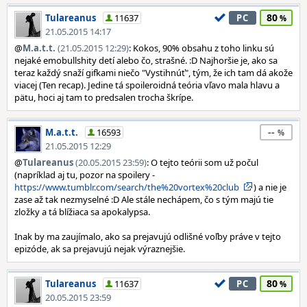
80
Tulareanus
11637
PC
21.05.2015 14:17
@
M.a.t.t.
(21.05.2015 12:29)
: Kokos, 90% obsahu z toho linku sú
nejaké emobullshity detí alebo čo, strašné. :D Najhoršie je, ako sa
teraz každý snaží gifkami niečo "Vystihnúť", tým, že ich tam dá akože
viacej (Ten recap). Jedine tá spoileroidná teória vľavo mala hlavu a
pätu, hoci aj tam to predsalen trocha škrípe.
--
M.a.t.t.
16593
21.05.2015 12:29
@
Tulareanus
(20.05.2015 23:59)
: O tejto teórii som už počul
(napríklad aj tu, pozor na spoilery -
https://www.tumblr.com/search/the%20vortex%20club
) a nie je
zase až tak nezmyselné :D Ale stále nechápem, čo s tým majú tie
zložky a tá blížiaca sa apokalypsa.
Inak by ma zaujímalo, ako sa prejavujú odlišné voľby práve v tejto
epizóde, ak sa prejavujú nejak výraznejšie.
80
Tulareanus
11637
PC
20.05.2015 23:59