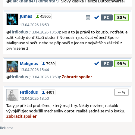
@
Blackhand47 (komentář)
: Slovy klasika Heinze Dutoschwarze?
Jumas
45905
80
PC
13.04.2026 16:53
@
Hrdlodus
(13.04.2026 13:50)
: No a to je právě to kouzlo. Potřebuje
zalít každý den? Stačí obden? Nemusím ji zalévat vůbec? Spoiler
Malignuse si nečti nebo se připravíš o jeden z největších zážitků z
první série :)
95
Malignus
7939
PC
13.04.2026 15:44
@
Hrdlodus
(13.04.2026 13:50)
:
--
Hrdlodus
4401
13.04.2026 13:50
Tady je příklad problému, který mají hry. Nikdy nevíme, nakolik
vývojáři zjednodušili mechaniky oproti realitě. Jedná se mi o kytku.