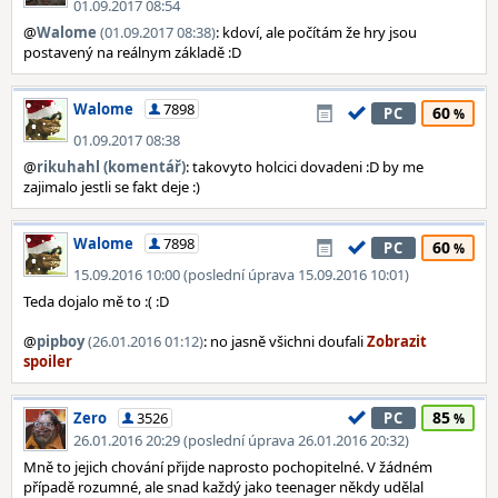
01.09.2017 08:54
@
Walome
(01.09.2017 08:38)
: kdoví, ale počítám že hry jsou
postavený na reálnym základě :D
Walome
7898
60
PC
01.09.2017 08:38
@
rikuhahl (komentář)
: takovyto holcici dovadeni :D by me
zajimalo jestli se fakt deje :)
Walome
7898
60
PC
15.09.2016 10:00 (poslední úprava 15.09.2016 10:01)
Teda dojalo mě to :( :D
@
pipboy
(26.01.2016 01:12)
: no jasně všichni doufali
85
Zero
3526
PC
26.01.2016 20:29 (poslední úprava 26.01.2016 20:32)
Mně to jejich chování přijde naprosto pochopitelné. V žádném
případě rozumné, ale snad každý jako teenager někdy udělal