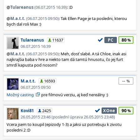
@
Tulareanus
(06.07.2015 16:39)
: :D
@
M.a.t.t.
(06.07.2015 09:50)
: Tak Ellen Page je ta posledni, kterou
bych dal roli Max :)
80
Tulareanus
11637
PC
06.07.2015 16:39
@
M.a.t.t.
(06.07.2015 09:50)
: Meh, dosť slabé. A tá Chloe, inak asi
najkrajšia baba v hre a niekto tam dá tamtú hnusotu, čo jej furt
smrdí kapusta pod nosom?
--
M.a.t.t.
16593
06.07.2015 09:50
Možný casting
pre filmovú verziu, aj keď nereálny :)
90
Kovi81
2425
XOne
26.05.2015 23:46 (poslední úprava 26.05.2015 23:48)
Vcera jsem to koupil (epizody 1-3) a jaksi uz potrebuju k zivotu
posledni 2 :D