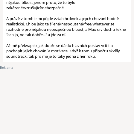
nějakou blbost jenom proto, že to bylo
zakázané/vzrušující/nebezpečné.
A právě v tomhle mi přijde vztah hrdinek a jejich chování hodně
realistické. Chloe jako ta šílená/nespoutaná/free/whatever se
rozhodne pro nějakou nebezpečnou blbost, a Max si v duchu řekne
"ach jo, no tak dobře..." a jde za ní.
Až mě překvapilo, jak dobře se dá do hlavních postav vcítit a
pochopit jejich chování a motivace. Když k tomu připočtu skvělý
soundtrack, tak pro mě je to taky jedna z her roku.