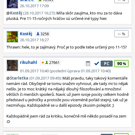
26.10.2017 17:09
@
Kostěj
(26.10.2017 16:27)
: Mňa skôr zaujíma, kto mu za to dáva
pluská. Pre 11-15 ročných hráčov sú určené iné typy hier.
--
Kostěj
3258
26.10.2017 16:27
Thrawn: hele, to je zajímavý. Proč je to podle tebe určený pro 11-15?
rikuhahl
27661
90
PC
01.09.2017 10:40 (poslední úprava 01.09.2017 10:40)
@
Starletka
(01.09.2017 09:49)
: Máš pravdu, taky takový komentáře
nemám rád. Obyčejně se tomu snažim vyhnout, ale tady mi to nějak
nešlo. Je to moc krátký na nějaký dlouhý filozofování a množství
větších či menších spoilerů. Navíc už jsem svoje pocity celkem hodně
představil u jedničky a protože jsou víceméně pořád stejný, tak už je
nezmiňuju. Každopádně se u další epizody zkusim polepšit ;)
Každopádně jsem rád za kritiku, konečně mě někdo posadil na zem
:D