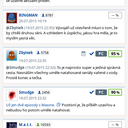
se uzavřel aktuální příběh.
--
BINGMAN
8781
20.07.2015 10:19
@
Zbyisek
(19.07.2015 22:35)
: Vývojáři už otevřeně mluví o tom, že
by chtěli druhou sérii. A vzhledem k úspěchu, jakou hra měla, je to
myslím jasná věc.
Zbyisek
3758
95
PC
19.07.2015 22:35
@
Smudge
(19.07.2015 22:32)
: To je naprosto super a jediná správná
cesta. Nesnáším všechny uměle natahované seriály vařené z vody.
Prostě konec a tečka.
90
Smudge
2456
PC
19.07.2015 22:32
Už jen dvě epizody s Maxine.
Pozitivní je, že příběh uzavřou a
nebudou ho potom uměle natahovat.
--
M.a.t.t.
16593