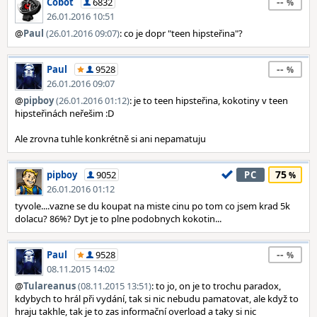
--
Cobot
6832
26.01.2016 10:51
@
Paul
(26.01.2016 09:07)
: co je dopr "teen hipsteřina"?
--
Paul
9528
26.01.2016 09:07
@
pipboy
(26.01.2016 01:12)
: je to teen hipsteřina, kokotiny v teen
hipsteřinách neřešim :D
Ale zrovna tuhle konkrétně si ani nepamatuju
75
pipboy
9052
PC
26.01.2016 01:12
tyvole....vazne se du koupat na miste cinu po tom co jsem krad 5k
dolacu? 86%? Dyt je to plne podobnych kokotin...
--
Paul
9528
08.11.2015 14:02
@
Tulareanus
(08.11.2015 13:51)
: to jo, on je to trochu paradox,
kdybych to hrál při vydání, tak si nic nebudu pamatovat, ale když to
hraju takhle, tak je to zas informační overload a taky si nic