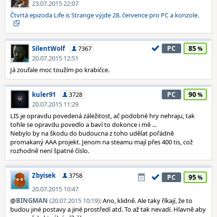
23.07.2015 22:07
Čtvrtá epizoda Life is Strange výjde 28. července pro PC a konzole.
85
SilentWolf
7367
PC
20.07.2015 12:51
Já zoufale moc toužím po krabičce.
90
kuler91
3728
PC
20.07.2015 11:29
LIS je opravdu povedená záležitost, ač podobné hry nehraju, tak
tohle se opravdu povedlo a baví to dokonce i mě ...
Nebylo by na škodu do budoucna z toho udělat pořádně
promakaný AAA projekt. Jenom na steamu mají přes 400 tis, což
rozhodně není špatné číslo.
Zbyisek
3758
95
PC
20.07.2015 10:47
@
BINGMAN
(20.07.2015 10:19)
: Ano, klidně. Ale taky říkají, že to
budou jiné postavy a jiné prostředí atd. To až tak nevadí. Hlavně aby