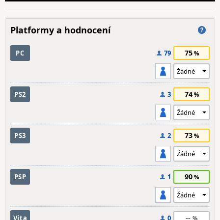
Platformy a hodnocení
75
PC
79
74
PS2
3
73
PS3
2
90
PSP
1
--
Vita
0