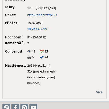
Id hry:
123
Odkaz:
http://dbher.cz/h123
Přidána:
10.06.2008
18 let a 63 dní
Hodnocení:
91 (35-100 %)
Komentářů:
2
Oblíbenost:
11
15
5
74
Návštěvnost:
26514× (celkem)
52× (poslední měsíc)
6× (poslední týden)
0× (dnes)
Více