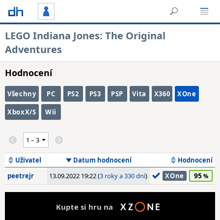
LEGO Indiana Jones: The Original
Adventures
Hodnocení
Všechny
PC
PS2
PS3
PSP
Vita
X360
XOne
XboxX/S
Wii
Uživatel
Datum hodnocení
Hodnocení
95
peetrejr
13.09.2022 19:22 (
3 roky a 330 dní
)
XOne
Kupte si hru na