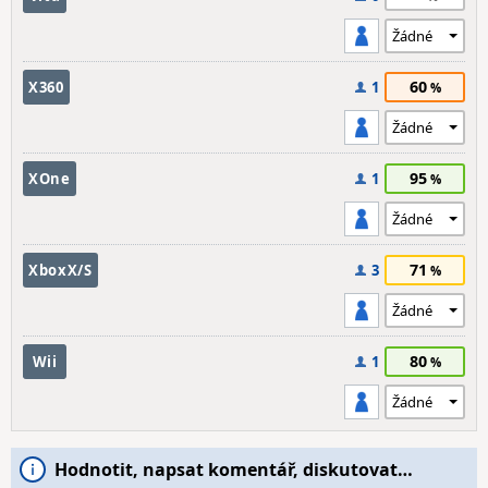
60
X360
1
95
XOne
1
71
XboxX/S
3
80
Wii
1
Hodnotit, napsat komentář, diskutovat…