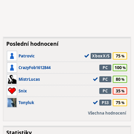
Poslední hodnocení
75
Patrovic
XboxX/S
100
CrazyFob1612844
PC
80
MistrLucas
PC
35
Snix
PC
75
Tonyluk
PS3
Všechna hodnocení
Statistiky