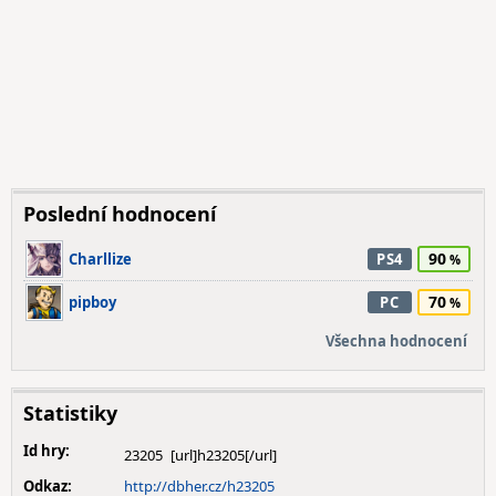
Poslední hodnocení
90
Charllize
PS4
70
pipboy
PC
Všechna hodnocení
Statistiky
Id hry:
23205
Odkaz:
http://dbher.cz/h23205