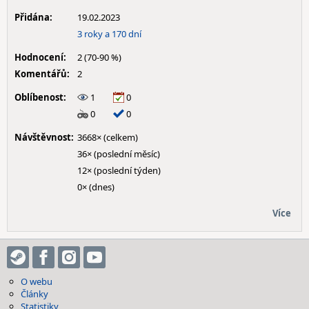
Přidána:
19.02.2023
3 roky a 170 dní
Hodnocení:
2 (70-90 %)
Komentářů:
2
Oblíbenost:
1
0
0
0
Návštěvnost:
3668× (celkem)
36× (poslední měsíc)
12× (poslední týden)
0× (dnes)
Více
O webu
Články
Statistiky