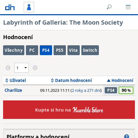
Labyrinth of Galleria: The Moon Society
Hodnocení
Všechny
PC
PS4
PS5
Vita
Switch
Uživatel
Datum hodnocení
Hodnocení
90
Charllize
09.11.2023 11:11 (
2 roky a 271 dní
)
PS4
Kupte si hru na
Platformy a hodnocení