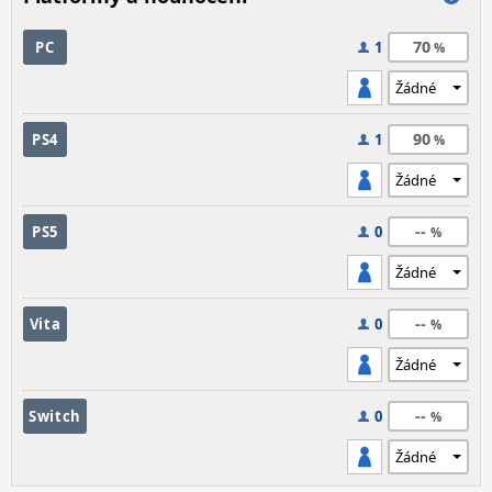
70
PC
1
90
PS4
1
--
PS5
0
--
Vita
0
--
Switch
0