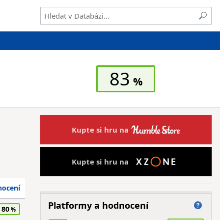
83
Kupte si hru na
Kupte si hru na
ocení
Platformy a hodnocení
80