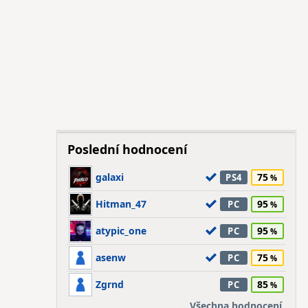
Poslední hodnocení
galaxi
75
PS4
Hitman_47
95
PC
atypic_one
95
PC
asenw
75
PC
Zgrnd
85
PC
Všechna hodnocení