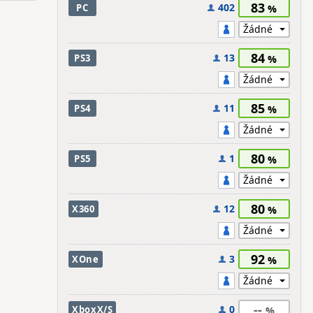
83
402
PC
84
13
PS3
85
11
PS4
80
1
PS5
80
12
X360
92
3
XOne
--
0
XboxX/S