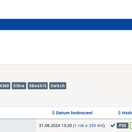
X360
XOne
XboxX/S
Switch
Datum hodnocení
Hodn
31.08.2024 13:20 (
1 rok a 339 dní
)
PS5