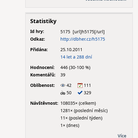
Statistiky
Id hry:
5175
Odkaz:
http://dbher.cz/h5175
Přidána:
25.10.2011
14 let a 288 dní
Hodnocení:
446 (30-100 %)
Komentářů:
39
Oblíbenost:
42
111
50
329
Návštěvnost:
108035× (celkem)
1281× (poslední měsíc)
11× (poslední týden)
1× (dnes)
Více