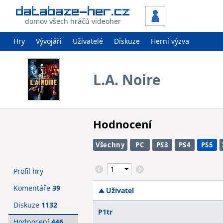
domov všech hráčů videoher
Hry
Vývojáři
Uživatelé
Diskuze
Herní výzva
L.A. Noire
Hodnocení
Všechny
PC
PS3
PS4
PS5
Profil hry
Komentáře
39
Uživatel
Diskuze
1132
P1tr
Hodnocení
446