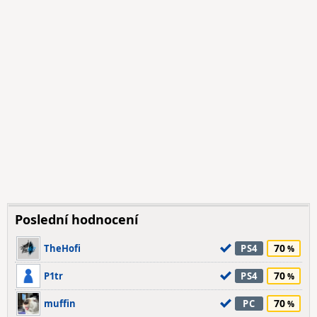
Poslední hodnocení
70
TheHofi
PS4
70
P1tr
PS4
70
muffin
PC