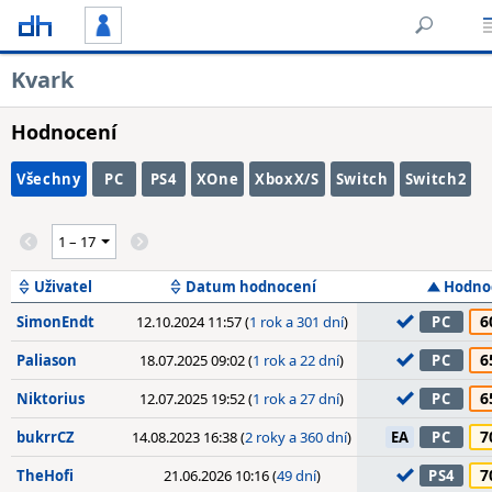
Kvark
Hodnocení
Všechny
PC
PS4
XOne
XboxX/S
Switch
Switch2
Uživatel
Datum hodnocení
Hodno
6
SimonEndt
12.10.2024 11:57 (
1 rok a 301 dní
)
PC
6
Paliason
18.07.2025 09:02 (
1 rok a 22 dní
)
PC
6
Niktorius
12.07.2025 19:52 (
1 rok a 27 dní
)
PC
7
bukrrCZ
14.08.2023 16:38 (
2 roky a 360 dní
)
EA
PC
7
TheHofi
21.06.2026 10:16 (
49 dní
)
PS4