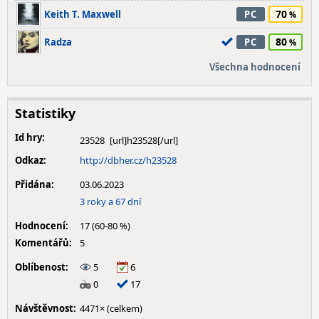
70
Keith T. Maxwell
PC
80
Radza
PC
Všechna hodnocení
Statistiky
Id hry:
23528
Odkaz:
http://dbher.cz/h23528
Přidána:
03.06.2023
3 roky a 67 dní
Hodnocení:
17 (60-80 %)
Komentářů:
5
Oblíbenost:
5
6
0
17
Návštěvnost:
4471× (celkem)