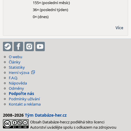
155× (poslední měsíc)
36× (poslední týden)
0× (dnes)
Více
O webu
Články
Statistiky
Herní výzva
F.A.Q.
Nápověda
Odměny
Podpořte nás
Podmínky užívání
Kontakt a reklama
2008–2026
Tým Databáze-her.cz
Obsah Databáze-her.cz podléhá této licenci
Autorství uvádějte spolu s odkazem na zdrojovou