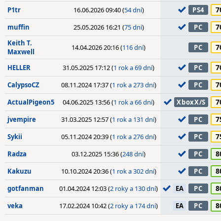
7
P1tr
16.06.2026 09:40 (
54 dní
)
PS4
7
muffin
25.05.2026 16:21 (
75 dní
)
PC
Keith T.
7
14.04.2026 20:16 (
116 dní
)
PC
Maxwell
7
HELLER
31.05.2025 17:12 (
1 rok a 69 dní
)
PC
7
CalypsoCZ
08.11.2024 17:37 (
1 rok a 273 dní
)
PC
7
ActualPigeon5
04.06.2025 13:56 (
1 rok a 66 dní
)
XboxX/S
7
jvempire
31.03.2025 12:57 (
1 rok a 131 dní
)
PC
7
Sykii
05.11.2024 20:39 (
1 rok a 276 dní
)
PC
8
Radza
03.12.2025 15:36 (
248 dní
)
PC
8
Kakuzu
10.10.2024 20:36 (
1 rok a 302 dní
)
PC
8
gotfanman
01.04.2024 12:03 (
2 roky a 130 dní
)
EA
PC
8
veka
17.02.2024 10:42 (
2 roky a 174 dní
)
EA
PC