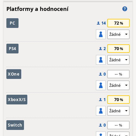
Platformy a hodnocení
72
PC
14
70
PS4
2
--
XOne
0
70
XboxX/S
1
--
Switch
0