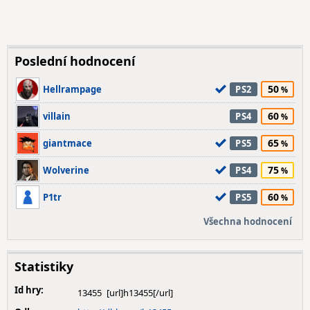
Poslední hodnocení
50
Hellrampage
PS2
60
villain
PS4
65
giantmace
PS5
75
Wolverine
PS4
60
P1tr
PS5
Všechna hodnocení
Statistiky
Id hry:
13455