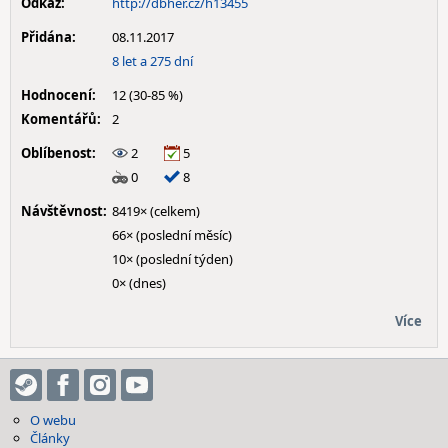
Odkaz:
http://dbher.cz/h13455
Přidána:
08.11.2017
8 let a 275 dní
Hodnocení:
12 (30-85 %)
Komentářů:
2
Oblíbenost:
2
5
0
8
Návštěvnost:
8419× (celkem)
66× (poslední měsíc)
10× (poslední týden)
0× (dnes)
Více
O webu
Články