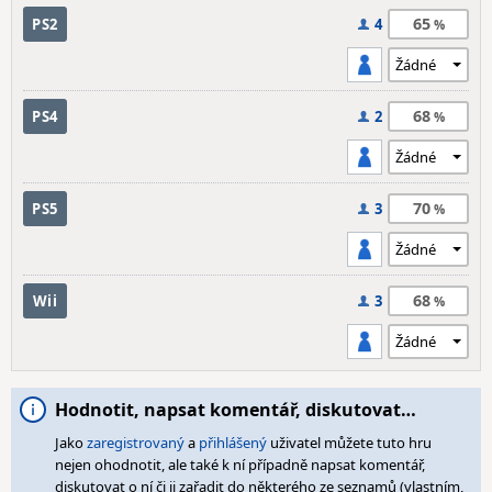
65
PS2
4
68
PS4
2
70
PS5
3
68
Wii
3
Hodnotit, napsat komentář, diskutovat…
Jako
zaregistrovaný
a
přihlášený
uživatel můžete tuto hru
nejen ohodnotit, ale také k ní případně napsat komentář,
diskutovat o ní či ji zařadit do některého ze seznamů (vlastním,