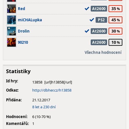
35
Red
At2600
45
miCHALupka
PS2
30
Drolin
At2600
10
90210
At2600
Všechna hodnocení
Statistiky
Id hry:
13858
Odkaz:
http://dbher.cz/h13858
Přidána:
21.12.2017
8 let a 230 dní
Hodnocení:
6 (10-70 %)
Komentářů:
1