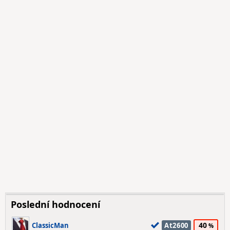
Poslední hodnocení
40
ClassicMan
At2600