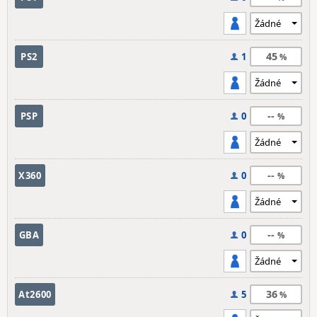
45
PS2
1
--
PSP
0
--
X360
0
--
GBA
0
36
At2600
5