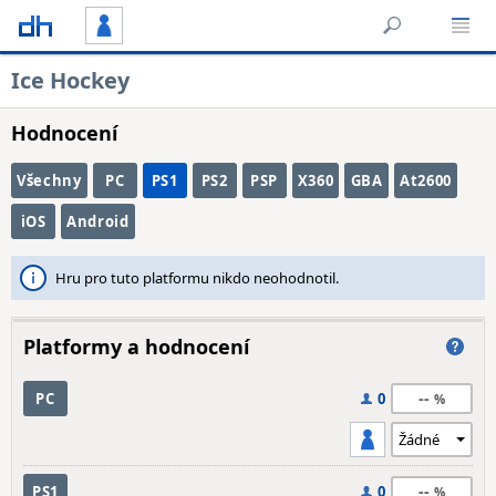
Ice Hockey
Hodnocení
Všechny
PC
PS1
PS2
PSP
X360
GBA
At2600
iOS
Android
Hru pro tuto platformu nikdo neohodnotil.
Platformy a hodnocení
--
PC
0
--
PS1
0