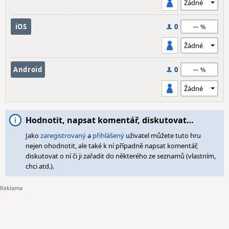
--
iOS
0
--
Android
0
Hodnotit, napsat komentář, diskutovat…
Jako
zaregistrovaný
a
přihlášený
uživatel můžete tuto hru
nejen ohodnotit, ale také k ní případně napsat komentář,
diskutovat o ní či ji zařadit do některého ze seznamů (vlastním,
chci atd.).