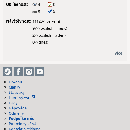
Oblíbenost:
4
0
0
5
Návštěvnost:
11120× (celkem)
97× (poslední měsíc)
2× (poslední týden)
0× (dnes)
Více
O webu
Články
Statistiky
Herní výzva
F.A.Q.
Nápověda
Odměny
Podpořte nás
Podmínky užívání
Kontakt a reklama