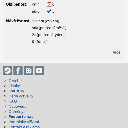
Oblíbenost:
4
0
0
5
Návštěvnost:
11122× (celkem)
96× (poslední měsíc)
2× (poslední týden)
0× (dnes)
Více
O webu
Články
Statistiky
Herní výzva
F.A.Q.
Nápověda
Odměny
Podpořte nás
Podmínky užívání
Kontakt a reklama