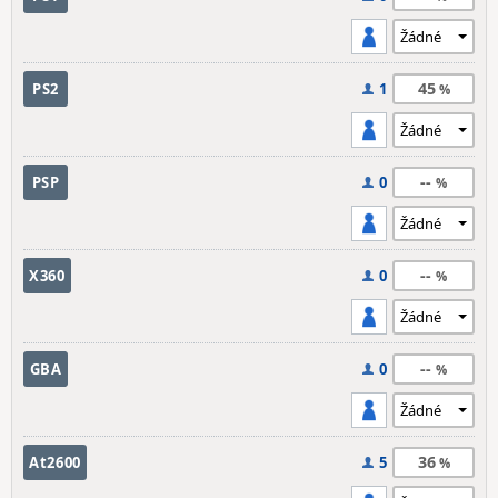
45
PS2
1
--
PSP
0
--
X360
0
--
GBA
0
36
At2600
5