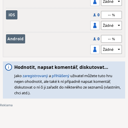
--
iOS
0
--
Android
0
Hodnotit, napsat komentář, diskutovat…
Jako
zaregistrovaný
a
přihlášený
uživatel můžete tuto hru
nejen ohodnotit, ale také k ní případně napsat komentář,
diskutovat o ní či ji zařadit do některého ze seznamů (vlastním,
chci atd.).