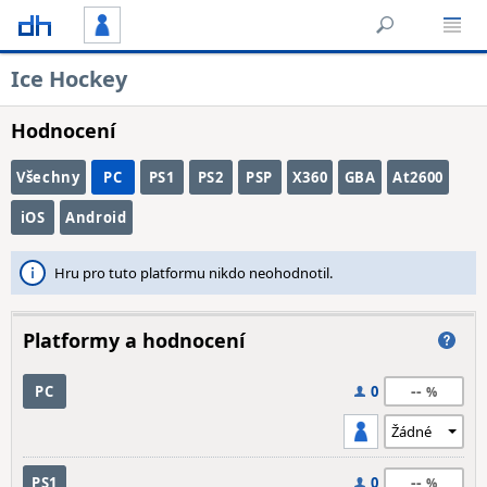
Ice Hockey
Hodnocení
Všechny
PC
PS1
PS2
PSP
X360
GBA
At2600
iOS
Android
Hru pro tuto platformu nikdo neohodnotil.
Platformy a hodnocení
--
PC
0
--
PS1
0