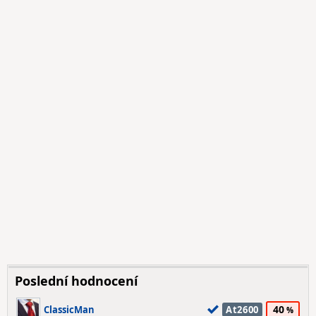
Poslední hodnocení
40
ClassicMan
At2600