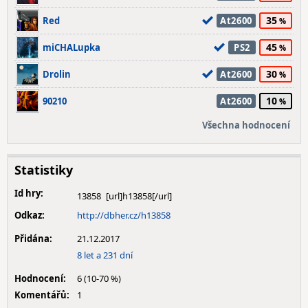
35
Red
At2600
45
miCHALupka
PS2
30
Drolin
At2600
10
90210
At2600
Všechna hodnocení
Statistiky
Id hry:
13858
Odkaz:
http://dbher.cz/h13858
Přidána:
21.12.2017
8 let a 231 dní
Hodnocení:
6 (10-70 %)
Komentářů:
1