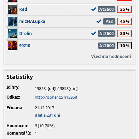
35
Red
At2600
45
miCHALupka
PS2
30
Drolin
At2600
10
90210
At2600
Všechna hodnocení
Statistiky
Id hry:
13858
Odkaz:
http://dbher.cz/h13858
Přidána:
21.12.2017
8 let a 231 dní
Hodnocení:
6 (10-70 %)
Komentářů:
1