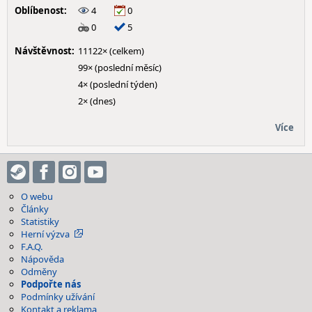
Oblíbenost:
4
0
0
5
Návštěvnost:
11122× (celkem)
99× (poslední měsíc)
4× (poslední týden)
2× (dnes)
Více
O webu
Články
Statistiky
Herní výzva
F.A.Q.
Nápověda
Odměny
Podpořte nás
Podmínky užívání
Kontakt a reklama