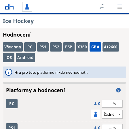
Ice Hockey
Hodnocení
Všechny
PC
PS1
PS2
PSP
X360
GBA
At2600
iOS
Android
Hru pro tuto platformu nikdo neohodnotil.
Platformy a hodnocení
--
PC
0
--
PS1
0