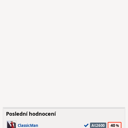
Poslední hodnocení
40
ClassicMan
At2600