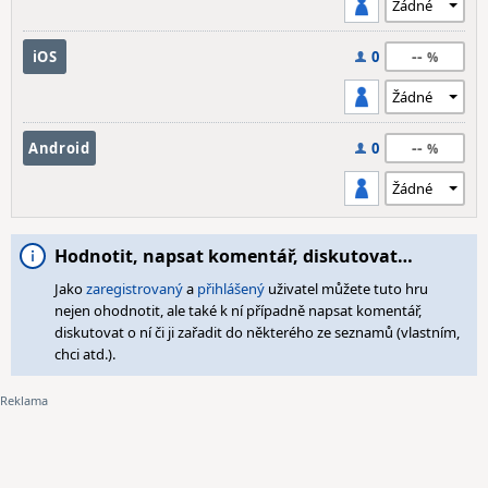
--
iOS
0
--
Android
0
Hodnotit, napsat komentář, diskutovat…
Jako
zaregistrovaný
a
přihlášený
uživatel můžete tuto hru
nejen ohodnotit, ale také k ní případně napsat komentář,
diskutovat o ní či ji zařadit do některého ze seznamů (vlastním,
chci atd.).