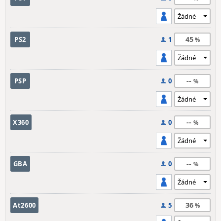
45
PS2
1
--
PSP
0
--
X360
0
--
GBA
0
36
At2600
5