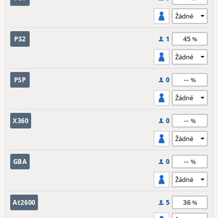
45
PS2
1
--
PSP
0
--
X360
0
--
GBA
0
36
At2600
5