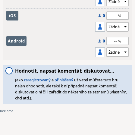
--
iOS
0
--
Android
0
Hodnotit, napsat komentář, diskutovat…
Jako
zaregistrovaný
a
přihlášený
uživatel můžete tuto hru
nejen ohodnotit, ale také k ní případně napsat komentář,
diskutovat o ní či ji zařadit do některého ze seznamů (vlastním,
chci atd.).