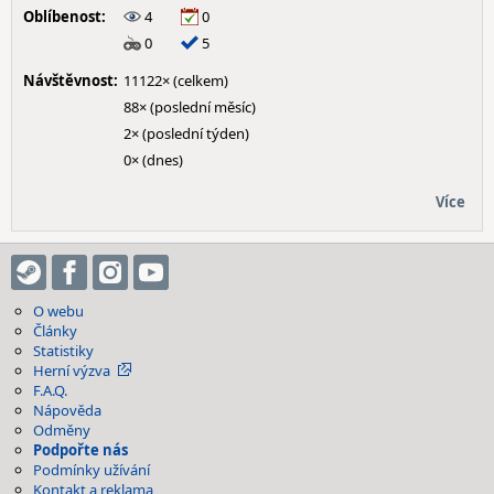
Oblíbenost:
4
0
0
5
Návštěvnost:
11122× (celkem)
88× (poslední měsíc)
2× (poslední týden)
0× (dnes)
Více
O webu
Články
Statistiky
Herní výzva
F.A.Q.
Nápověda
Odměny
Podpořte nás
Podmínky užívání
Kontakt a reklama