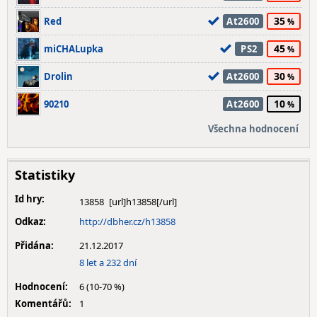
35
Red
At2600
45
miCHALupka
PS2
30
Drolin
At2600
10
90210
At2600
Všechna hodnocení
Statistiky
Id hry:
13858
Odkaz:
http://dbher.cz/h13858
Přidána:
21.12.2017
8 let a 232 dní
Hodnocení:
6 (10-70 %)
Komentářů:
1