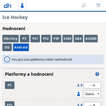
Ice Hockey
Hodnocení
Všechny
PC
PS1
PS2
PSP
X360
GBA
At2600
iOS
Android
Hru pro tuto platformu nikdo neohodnotil.
Platformy a hodnocení
--
PC
0
--
PS1
0