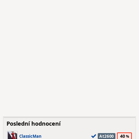
Poslední hodnocení
40
ClassicMan
At2600